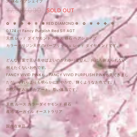
ス 裸石 ペアシェイプ
¥7,987,000
SOLD OUT
✿ ✾ ✥ ✤ ✼ ✽ RED DIAMOND ❁ ✿ ✾ ✥ ✤ ✼
0.174 ct Fancy Purplish Red SI1 AGT
天然 レッド ダイヤモンド ルース 裸石 ペアシェイプ
カラーオリジン天然のパープリッシュ レッド ダイヤモンドです。
どんな言葉で言い表せばよいのかわかりません。何にも例えられない、
例えたくないお色です。
FANCY VIVID PINKも、FANCY VIVID PURPLISH PINKも見てきまし
たが、それらよりも明らかに鮮やかで、輝くようなお色です。
自然が生み出したアート、尊い逸品です。
天然 ルース カラーダイヤモンド 裸石
産地 アーガイル オーストラリア
国内在庫品