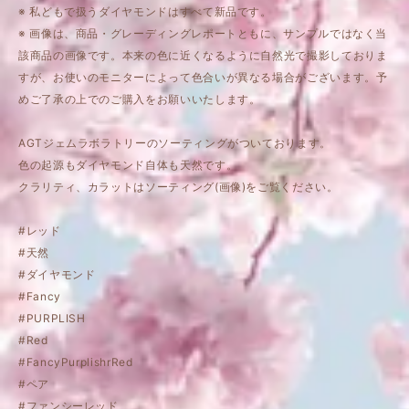
※ 私どもで扱うダイヤモンドはすべて新品です。
※ 画像は、商品・グレーディングレポートともに、サンプルではなく当
該商品の画像です。本来の色に近くなるように自然光で撮影しておりま
すが、お使いのモニターによって色合いが異なる場合がございます。予
めご了承の上でのご購入をお願いいたします。
AGTジェムラボラトリーのソーティングがついております。
色の起源もダイヤモンド自体も天然です。
クラリティ、カラットはソーティング(画像)をご覧ください。
#レッド
#天然
#ダイヤモンド
#Fancy
#PURPLISH
#Red
#FancyPurplishrRed
#ペア
#ファンシーレッド