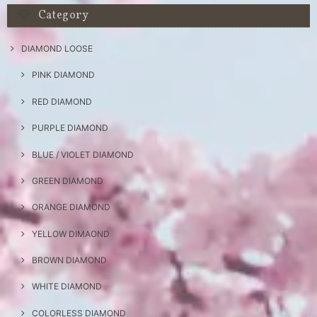
Category
DIAMOND LOOSE
PINK DIAMOND
RED DIAMOND
PURPLE DIAMOND
BLUE / VIOLET DIAMOND
GREEN DIAMOND
ORANGE DIAMOND
YELLOW DIMAOND
BROWN DIAMOND
WHITE DIAMOND
COLORLESS DIAMOND