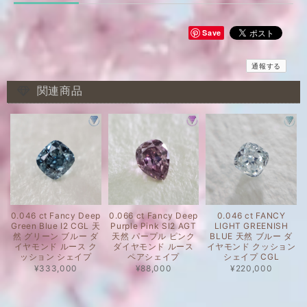
Save
通報する
関連商品
0.046 ct Fancy Deep
0.066 ct Fancy Deep
0.046 ct FANCY
Green Blue I2 CGL 天
Purple Pink SI2 AGT
LIGHT GREENISH
然 グリーン ブルー ダ
天然 パープル ピンク
BLUE 天然 ブルー ダ
イヤモンド ルース ク
ダイヤモンド ルース
イヤモンド クッション
ッション シェイプ
ペアシェイプ
シェイプ CGL
¥333,000
¥88,000
¥220,000