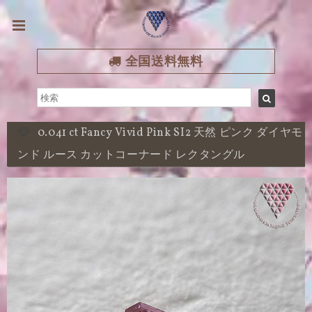
全国送料無料
0.041 ct Fancy Vivid Pink SI2 天然 ピンク ダイヤモ
ンド ルース カットコーナード レクタングル