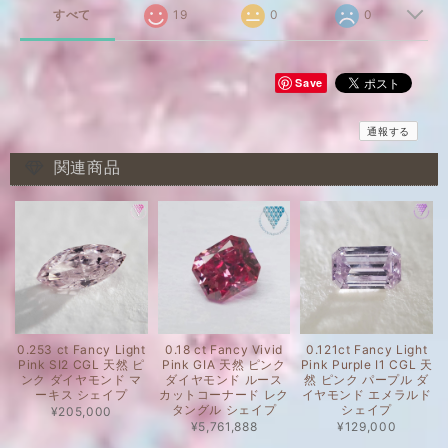
すべて
19
0
0
Save
通報する
関連商品
0.253 ct Fancy Light
0.18 ct Fancy Vivid
0.121ct Fancy Light
Pink SI2 CGL 天然 ピ
Pink GIA 天然 ピンク
Pink Purple I1 CGL 天
ンク ダイヤモンド マ
ダイヤモンド ルース
然 ピンク パープル ダ
ーキス シェイプ
カットコーナード レク
イヤモンド エメラルド
タングル シェイプ
シェイプ
¥205,000
¥5,761,888
¥129,000