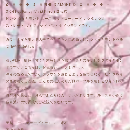
✿ ✾ ✥ ✤ ✼ ✽ PINK DIAMOND ❁ ✿ ✾ ✥ ✤ ✼
0.041 ct Fancy Vivid Pink SI2 天然
ピンク ダイヤモンド ルース カットコーナード レクタングル
ストレート ヴィヴィッド ピンクダイヤモンドです。
カラーダイヤモンドの中でもとても人気の高いピンクダイヤモンドを格
安価格で出品します。
濃い桃色、紅色。甘く可愛らしさを感じることの多いピンクダイヤモン
ドですが、こちらは、お色もシェイプもクール。
深みのある色ですが、ブラウンを感じるような色ではなく、ピンクをそ
のまま濃くした色。ほんとにほんのりだけパープルを感じるワインレッ
ドでしょうか。
お写真で見ると、真ん中あたりにカーボンがあります。ルースも小さく
色も濃いので裸眼では確認できないです。
天然 ルース カラーダイヤモンド 裸石
国内在庫品