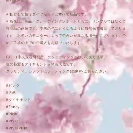
※ 私どもで扱うダイヤモンドはすべて新品です。
※ 画像は、商品・グレーディングレポートともに、サンプルではなく当
該商品の画像です。本来の色に近くなるように自然光で撮影しておりま
すが、お使いのモニターによって色合いが異なる場合がございます。予
めご了承の上でのご購入をお願いいたします。
CGL（中央宝石研究所）のソーティングがついております。
色の起源もダイヤモンド自体も天然です。
クラリティ、カラットはソーティング(画像)をご覧ください。
#ピンク
#天然
#ダイヤモンド
#Fancy
#PINK
#VIVID
#VIVIDPINK