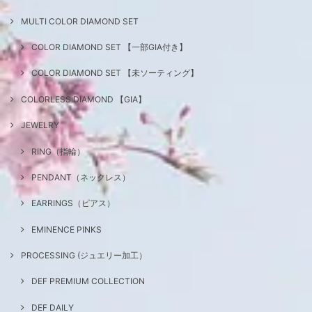
MULTI COLOR DIAMOND SET
COLOR DIAMOND SET 【一部GIA付き】
COLOR DIAMOND SET 【未ソーティング】
COLORLESS DIAMOND 【GIA】
JEWELRY
RING（指輪）
PENDANT（ネックレス）
EARRINGS（ピアス）
EMINENCE PINKS
PROCESSING (ジュエリー加工）
DEF PREMIUM COLLECTION
DEF DAILY