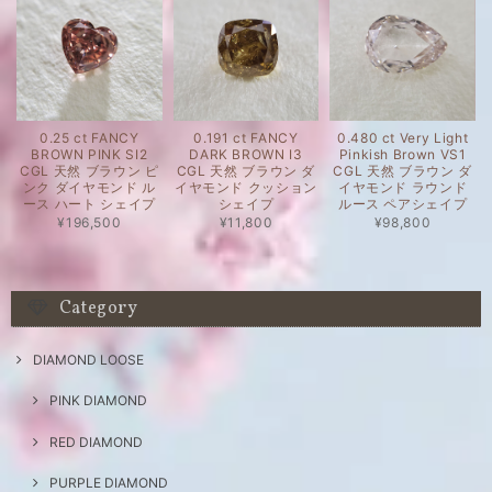
0.25 ct FANCY
0.191 ct FANCY
0.480 ct Very Light
BROWN PINK SI2
DARK BROWN I3
Pinkish Brown VS1
CGL 天然 ブラウン ピ
CGL 天然 ブラウン ダ
CGL 天然 ブラウン ダ
ンク ダイヤモンド ル
イヤモンド クッション
イヤモンド ラウンド
ース ハート シェイプ
シェイプ
ルース ペアシェイプ
¥196,500
¥11,800
¥98,800
Category
DIAMOND LOOSE
PINK DIAMOND
RED DIAMOND
PURPLE DIAMOND