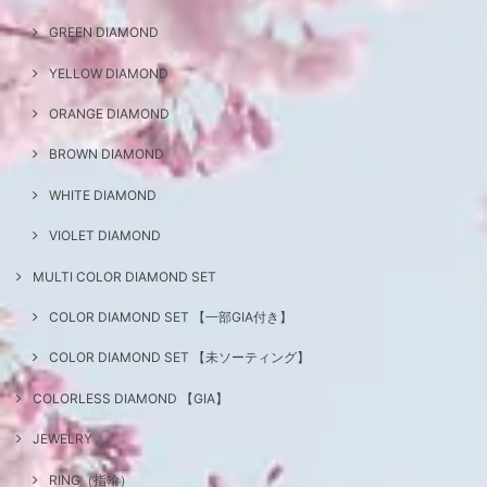
GREEN DIAMOND
YELLOW DIAMOND
ORANGE DIAMOND
BROWN DIAMOND
WHITE DIAMOND
VIOLET DIAMOND
MULTI COLOR DIAMOND SET
COLOR DIAMOND SET 【一部GIA付き】
COLOR DIAMOND SET 【未ソーティング】
COLORLESS DIAMOND 【GIA】
JEWELRY
RING（指輪）