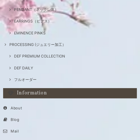
PENDANT（ネックレス）
EARRINGS（ピアス）
EMINENCE PINKS
PROCESSING (ジュエリー加工）
DEF PREMIUM COLLECTION
DEF DAILY
フルオーダー
Information
About
Blog
Mail