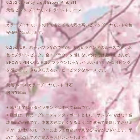
0.252 ct Fancy Light Brown Pink SI1
天然 ピンク ダイヤモンド ラウンド ルース
カラーダイヤモンドの中でもとても人気の高いピンクダイヤモンドを格
安価格で出品します。
0.25ct UP、若干いびつなのですが、大きめラウンドのルースです。お
色はブラウンピンク。全くブラウンを感じないわけではありませんが、
BROWN PINKとなるほどブラウンじゃないと思います。かなりピンク
を感じます。きらきら光るシャビーピンクなルースです。
天然 ルース カラーダイヤモンド 裸石
国内在庫品
※ 私どもで扱うダイヤモンドはすべて新品です。
※ 画像は、商品・グレーディングレポートともに、サンプルではなく当
該商品の画像です。本来の色に近くなるように自然光で撮影しておりま
すが、お使いのモニターによって色合いが異なる場合がございます。予
めご了承の上でのご購入をお願いいたします。