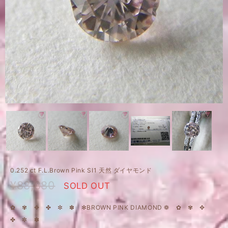
0.252 ct F.L.Brown Pink SI1 天然 ダイヤモンド
¥88,880
SOLD OUT
✿ ✾ ✥ ✤ ✼ ✽ ✻BROWN PINK DIAMOND ❁ ✿ ✾ ✥
✤ ✼ ✽