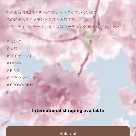
中央宝石研究所(CGL)のソーティングがついています。
色の起源もダイヤモンド自体も天然です。
クラリティ、カラット、サイズはソーティング(画像)をご覧ください。
＃ピンク
＃天然
＃ダイヤモンド
＃Fancy
＃PINK
＃ブラウンピンク
＃BROWNPINK
#i
International shipping available
Sold out