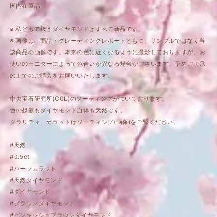
国内在庫品
※ 私どもで扱うダイヤモンドはすべて新品です。
※ 画像は、商品・グレーディングレポートともに、サンプルではなく当
該商品の画像です。本来の色に近くなるように撮影しておりますが、お
使いのモニターによって色合いが異なる場合がございます。予めご了承
の上でのご購入をお願いいたします。
中央宝石研究所(CGL)のソーティングがついております。
色の起源もダイヤモンド自体も天然です。
クラリティ、カラットはソーティング(画像)をご覧ください。
#天然
#0.5ct
#ハーフカラット
#天然ダイヤモンド
#ダイヤモンド
#ブラウンダイヤモンド
#ピンキッシュブラウンダイヤモンド