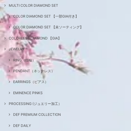
MULTI COLOR DIAMOND SET
COLOR DIAMOND SET 【一部GIA付き】
COLOR DIAMOND SET 【未ソーティング】
COLORLESS DIAMOND 【GIA】
JEWELRY
RING（指輪）
PENDANT（ネックレス）
EARRINGS（ピアス）
EMINENCE PINKS
PROCESSING (ジュエリー加工）
DEF PREMIUM COLLECTION
DEF DAILY