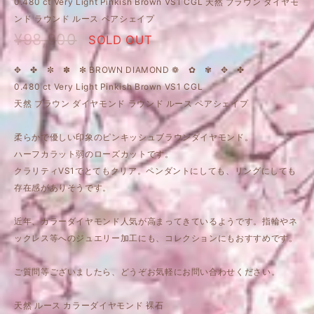
0.480 ct Very Light Pinkish Brown VS1 CGL 天然 ブラウン ダイヤモ
ンド ラウンド ルース ペアシェイプ
¥98,800
SOLD OUT
✥ ✤ ✼ ✽ ✻ BROWN DIAMOND ❁ ✿ ✾ ✥ ✤
0.480 ct Very Light Pinkish Brown VS1 CGL
天然 ブラウン ダイヤモンド ラウンド ルース ペアシェイプ
柔らかで優しい印象のピンキッシュブラウンダイヤモンド。
ハーフカラット弱のローズカットです。
クラリティVS1でとてもクリア。ペンダントにしても、リングにしても
存在感がありそうです。
近年、カラーダイヤモンド人気が高まってきているようです。指輪やネ
ックレス等へのジュエリー加工にも、コレクションにもおすすめです。
ご質問等ございましたら、どうぞお気軽にお問い合わせください。
天然 ルース カラーダイヤモンド 裸石