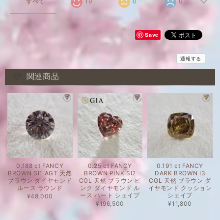
すべて
19
0
0
Save
通報する
関連商品
0.188 ct FANCY
0.25 ct FANCY
0.191 ct FANCY
BROWN SI1 AGT 天然
BROWN PINK SI2
DARK BROWN I3
ブラウン ダイヤモンド
CGL 天然 ブラウン ピ
CGL 天然 ブラウン ダ
ルース ラウンド
ンク ダイヤモンド ル
イヤモンド クッション
ース ハート シェイプ
シェイプ
¥48,000
¥196,500
¥11,800