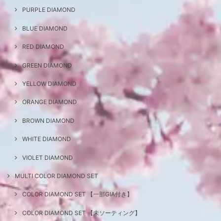
PURPLE DIAMOND
BLUE DIAMOND
RED DIAMOND
GREEN DIAMOND
YELLOW DIAMOND
ORANGE DIAMOND
BROWN DIAMOND
WHITE DIAMOND
VIOLET DIAMOND
MULTI COLOR DIAMOND SET
COLOR DIAMOND SET 【一部GIA付き】
COLOR DIAMOND SET 【未ソーティング】