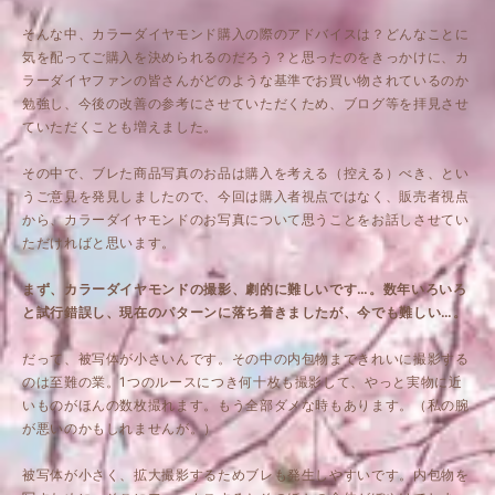
そんな中、カラーダイヤモンド購入の際のアドバイスは？どんなことに
気を配ってご購入を決められるのだろう？と思ったのをきっかけに、カ
ラーダイヤファンの皆さんがどのような基準でお買い物されているのか
勉強し、今後の改善の参考にさせていただくため、ブログ等を拝見させ
ていただくことも増えました。
その中で、ブレた商品写真のお品は購入を考える（控える）べき、とい
うご意見を発見しましたので、今回は購入者視点ではなく、販売者視点
から、カラーダイヤモンドのお写真について思うことをお話しさせてい
ただければと思います。
まず、カラーダイヤモンドの撮影、劇的に難しいです…。数年いろいろ
と試行錯誤し、現在のパターンに落ち着きましたが、今でも難しい…。
だって、被写体が小さいんです。その中の内包物まできれいに撮影する
のは至難の業。1つのルースにつき何十枚も撮影して、やっと実物に近
いものがほんの数枚撮れます。もう全部ダメな時もあります。（私の腕
が悪いのかもしれませんが。）
被写体が小さく、拡大撮影するためブレも発生しやすいです。内包物を