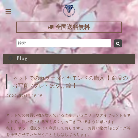
全国送料無料
Blog
ネットでのカラーダイヤモンドの購入【 商品の
お写真 /ブレ・ぼやけ編 】
2022/02/16 16:15
ネットでのお買い物が増えている昨今、ジュエリーやダイヤモンドもネ
ットでお買い物される方も多くなってきているように思います。
私も、ネット通販をよく利用しておりますし、お買い物の前にブログ等
を拝見させていただくこともしばしばあります。