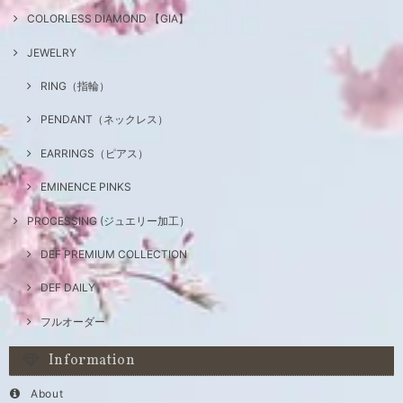
COLORLESS DIAMOND 【GIA】
JEWELRY
RING（指輪）
PENDANT（ネックレス）
EARRINGS（ピアス）
EMINENCE PINKS
PROCESSING (ジュエリー加工）
DEF PREMIUM COLLECTION
DEF DAILY
フルオーダー
Information
About