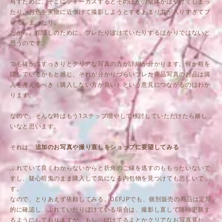
写すために、そこにフォーカスするとそのほかの全体がぼやけてしまっ
たり、お色を実物に近づけて撮影しようとするあまり力が入りすぎてブ
レてしまったり。
だから、粗隠しのために、ブレたりぼけていたりするばかりではないと
思うのです。
でも確かにすっきりとクリアな写真の方が詳細が分かります。何か粗を
隠しているかもと感じ、それが分かりづらいブレた商品写真のお品は購
入を考えるべき（購入しない方が良い）という意見につながるのはわか
ります。
なので、そんな時はもう1ステップ増やして検討していただけたら嬉し
いなと思います。
それは、
追加のお写真や撮り直しをショップに要望してみる
ぶれていて良くわからないからと折角のご縁を逃すのももったいないで
すし、疑心暗鬼のまま購入して気になる内包物を見つけても悲しいで
す。
なので、とりあえず依頼してみる。DEFJPでも、個別販売の商品は定期
的に確認し、ぶれていたりぼけている場合は、撮影し直して随時更新す
るようにしておりますが、もし、ぼけてるよとかクリアなお写真見た