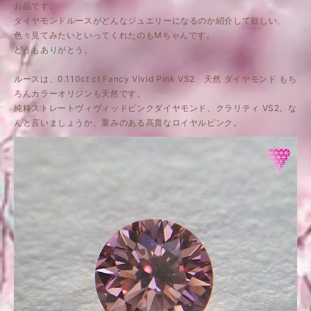
お品です。
ダイヤモンドルースがどんなジュエリーになるのか紹介して欲しい、
色々見てみたいといってくれたのもMちゃんです。
どうもありがとう。
ルースは、0.110ct ct Fancy Vivid Pink VS2 天然 ダイヤモンド もち
ろんカラーオリジンも天然です。
純粋ストレートヴィヴィッドピンクダイヤモンド、クラリティ VS2。な
んと言いましょうか、重みのある高貴なロイヤルピンク。