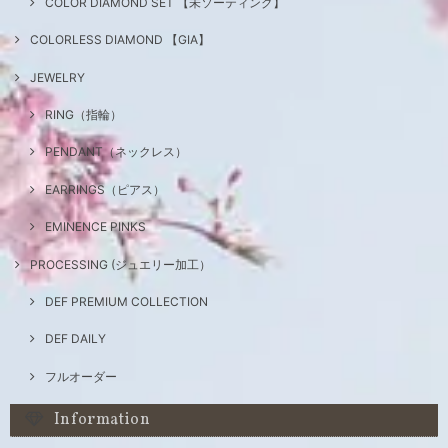
COLOR DIAMOND SET 【未ソーティング】
COLORLESS DIAMOND 【GIA】
JEWELRY
RING（指輪）
PENDANT（ネックレス）
EARRINGS（ピアス）
EMINENCE PINKS
PROCESSING (ジュエリー加工）
DEF PREMIUM COLLECTION
DEF DAILY
フルオーダー
Information