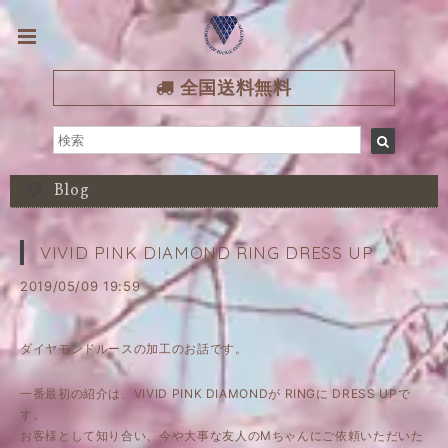
全国送料無料
Blog
VIVID PINK DIAMOND RING DRESS UP
2019/05/09 19:59
ダイヤモンドルースの加工のお話です。
一番最初の紹介は、VIVID PINK DIAMONDが RINGに DRESS UPで
す。
お客様として知り合い、今や大事な友人のMちゃんにご依頼いただいた