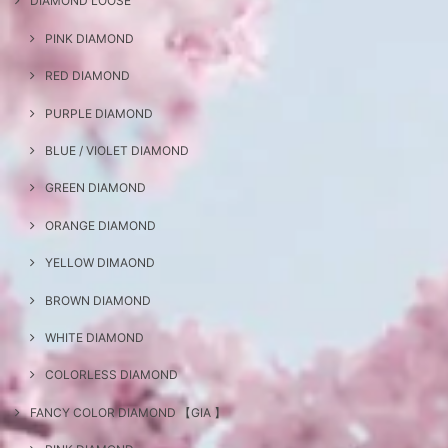
DIAMOND LOOSE
PINK DIAMOND
RED DIAMOND
PURPLE DIAMOND
BLUE / VIOLET DIAMOND
GREEN DIAMOND
ORANGE DIAMOND
YELLOW DIMAOND
BROWN DIAMOND
WHITE DIAMOND
COLORLESS DIAMOND
FANCY COLOR DIAMOND 【GIA 】