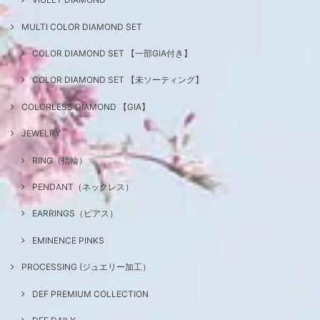
MULTI COLOR DIAMOND SET
COLOR DIAMOND SET 【一部GIA付き】
COLOR DIAMOND SET 【未ソーティング】
COLORLESS DIAMOND 【GIA】
JEWELRY
RING（指輪）
PENDANT（ネックレス）
EARRINGS（ピアス）
EMINENCE PINKS
PROCESSING (ジュエリー加工）
DEF PREMIUM COLLECTION