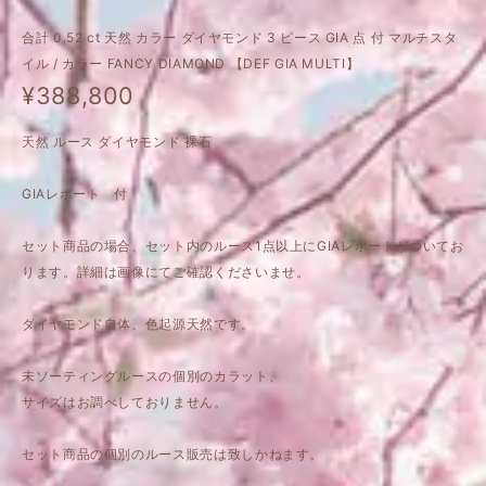
合計 0.52 ct 天然 カラー ダイヤモンド 3 ピース GIA 点 付 マルチスタ
イル / カラー FANCY DIAMOND 【DEF GIA MULTI】
¥388,800
天然 ルース ダイヤモンド 裸石
GIAレポート 付
セット商品の場合、セット内のルース1点以上にGIAレポートがついてお
ります。詳細は画像にてご確認くださいませ。
ダイヤモンド自体、色起源天然です。
未ソーティングルースの個別のカラット、
サイズはお調べしておりません。
セット商品の個別のルース販売は致しかねます。