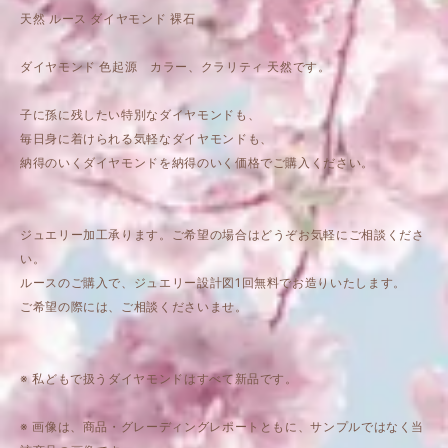
天然 ルース ダイヤモンド 裸石
ダイヤモンド 色起源 カラー、クラリティ 天然です。
子に孫に残したい特別なダイヤモンドも、
毎日身に着けられる気軽なダイヤモンドも、
納得のいくダイヤモンドを納得のいく価格でご購入ください。
ジュエリー加工承ります。ご希望の場合はどうぞお気軽にご相談くださ
い。
ルースのご購入で、ジュエリー設計図1回無料でお造りいたします。
ご希望の際には、ご相談くださいませ。
※ 私どもで扱うダイヤモンドはすべて新品です。
※ 画像は、商品・グレーディングレポートともに、サンプルではなく当