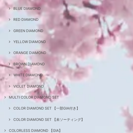
BLUE DIAMOND
RED DIAMOND
GREEN DIAMOND
YELLOW DIAMOND
ORANGE DIAMOND
BROWN DIAMOND
WHITE DIAMOND
VIOLET DIAMOND
MULTI COLOR DIAMOND SET
COLOR DIAMOND SET 【一部GIA付き】
COLOR DIAMOND SET 【未ソーティング】
COLORLESS DIAMOND 【GIA】