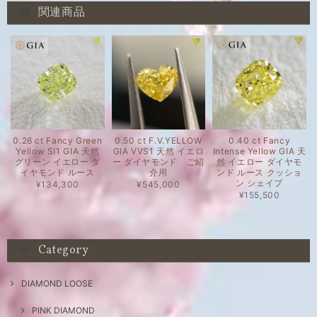
関連商品
0.26 ct Fancy Green
0.50 ct F.V.YELLOW
0.40 ct Fancy
Yellow SI1 GIA 天然
GIA VVS1 天然 イエロ
Intense Yellow GIA 天
グリーン イエロー ダ
ー ダイヤモンド ご紹
然 イエロー ダイヤモ
イヤモンド ルース
介用
ンド ルース クッショ
ン シェイプ
¥134,300
¥545,000
¥155,500
Category
DIAMOND LOOSE
PINK DIAMOND