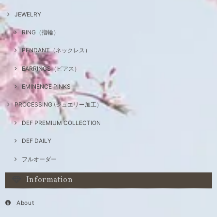
JEWELRY
RING（指輪）
PENDANT（ネックレス）
EARRINGS（ピアス）
EMINENCE PINKS
PROCESSING (ジュエリー加工）
DEF PREMIUM COLLECTION
DEF DAILY
フルオーダー
Information
About