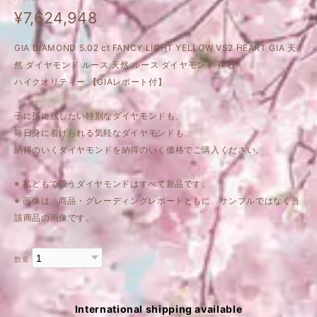
¥7,624,948
GIA DIAMOND 5.02 ct FANCY LIGHT YELLOW VS2 HEART GIA 天
然 ダイヤモンド ルース 天然 ルース ダイヤモンド 裸石
ハイクオリティー 【GIAレポート付】
子に孫に残したい特別なダイヤモンドも、
毎日身に着けられる気軽なダイヤモンドも、
納得のいくダイヤモンドを納得のいく価格でご購入ください。
※ 私どもで扱うダイヤモンドはすべて新品です。
※ 画像は、商品・グレーディングレポートともに、サンプルではなく当
該商品の画像です。
数量
International shipping available