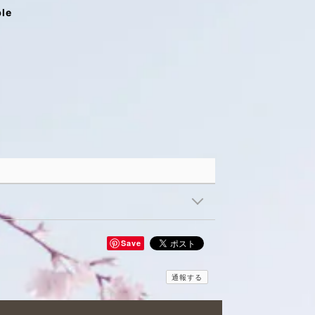
ble
Save
通報する