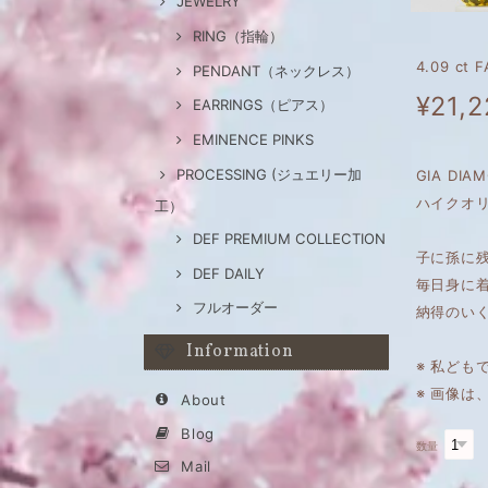
JEWELRY
RING（指輪）
4.09 ct
PENDANT（ネックレス）
¥21,2
EARRINGS（ピアス）
EMINENCE PINKS
PROCESSING (ジュエリー加
GIA DI
ハイクオリ
工）
DEF PREMIUM COLLECTION
子に孫に
DEF DAILY
毎日身に
フルオーダー
納得のい
Information
※ 私ども
※ 画像
About
Blog
数量
Mail