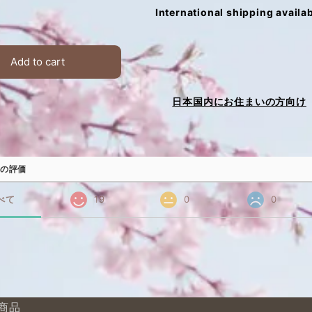
International shipping availa
Add to cart
日本国内にお住まいの方向け
の評価
べて
19
0
0
商品