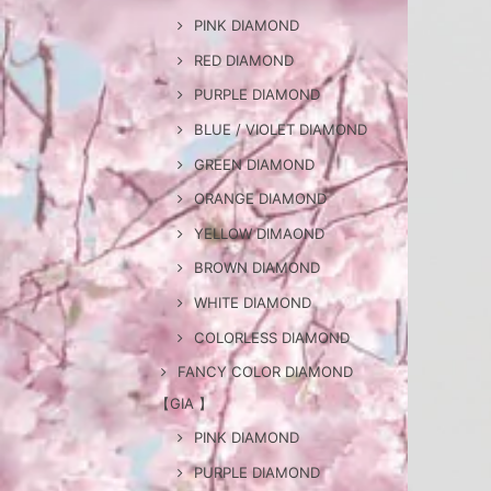
PINK DIAMOND
RED DIAMOND
PURPLE DIAMOND
BLUE / VIOLET DIAMOND
GREEN DIAMOND
ORANGE DIAMOND
YELLOW DIMAOND
BROWN DIAMOND
WHITE DIAMOND
COLORLESS DIAMOND
FANCY COLOR DIAMOND
【GIA 】
PINK DIAMOND
PURPLE DIAMOND