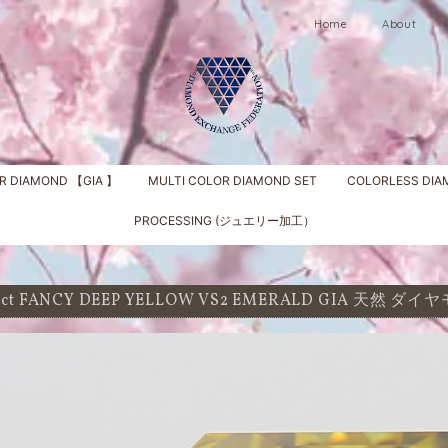
Home
About
R DIAMOND 【GIA 】
MULTI COLOR DIAMOND SET
COLORLESS DI
PROCESSING (ジュエリー加工）
9 ct FANCY DEEP YELLOW VS2 EMERALD GIA 天然 