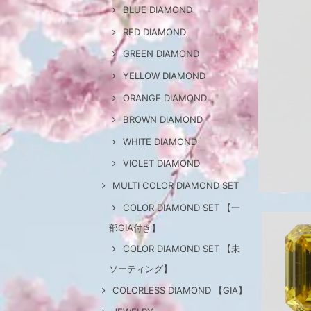
BLUE DIAMOND
RED DIAMOND
GREEN DIAMOND
YELLOW DIAMOND
ORANGE DIAMOND
BROWN DIAMOND
WHITE DIAMOND
VIOLET DIAMOND
MULTI COLOR DIAMOND SET
COLOR DIAMOND SET 【一
部GIA付き】
COLOR DIAMOND SET 【未
ソーティング】
COLORLESS DIAMOND 【GIA】