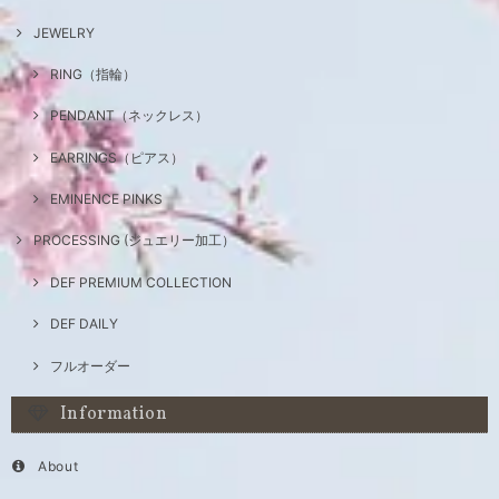
JEWELRY
RING（指輪）
PENDANT（ネックレス）
EARRINGS（ピアス）
EMINENCE PINKS
PROCESSING (ジュエリー加工）
DEF PREMIUM COLLECTION
DEF DAILY
フルオーダー
Information
About