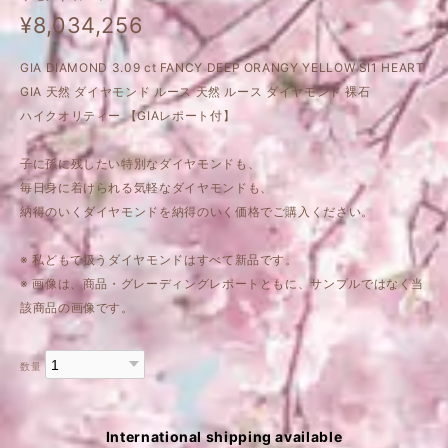
¥8,034,256
GIA DIAMOND 3.09 ct FANCY DEEP ORANGY YELLOW SI1 HEART
GIA 天然 ダイヤモンド ルース 天然 ルース ダイヤモンド 裸石
ハイクオリティー 【GIAレポート付】
子に孫に残したい特別なダイヤモンドも、
毎日身に着けられる気軽なダイヤモンドも、
納得のいくダイヤモンドを納得のいく価格でご購入ください。
※ 私どもで扱うダイヤモンドはすべて新品です。
※ 画像は、商品・グレーディングレポートともに、サンプルではなく当
該商品の画像です。
数量
International shipping available