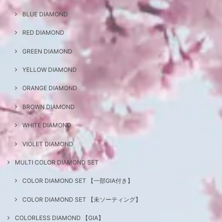
BLUE DIAMOND
RED DIAMOND
GREEN DIAMOND
YELLOW DIAMOND
ORANGE DIAMOND
BROWN DIAMOND
WHITE DIAMOND
VIOLET DIAMOND
MULTI COLOR DIAMOND SET
COLOR DIAMOND SET 【一部GIA付き】
COLOR DIAMOND SET 【未ソーティング】
COLORLESS DIAMOND 【GIA】