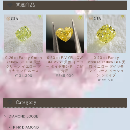
関連商品
0.26 ct Fancy Green
0.50 ct F.V.YELLOW
0.40 ct Fancy
Yellow SI1 GIA 天然
GIA VVS1 天然 イエロ
Intense Yellow GIA 天
グリーン イエロー ダ
ー ダイヤモンド ご紹
然 イエロー ダイヤモ
イヤモンド ルース
介用
ンド ルース クッショ
ン シェイプ
¥134,300
¥545,000
¥155,500
Category
DIAMOND LOOSE
PINK DIAMOND