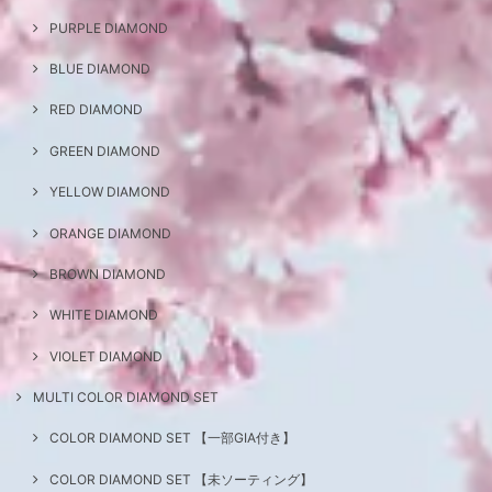
PURPLE DIAMOND
BLUE DIAMOND
RED DIAMOND
GREEN DIAMOND
YELLOW DIAMOND
ORANGE DIAMOND
BROWN DIAMOND
WHITE DIAMOND
VIOLET DIAMOND
MULTI COLOR DIAMOND SET
COLOR DIAMOND SET 【一部GIA付き】
COLOR DIAMOND SET 【未ソーティング】