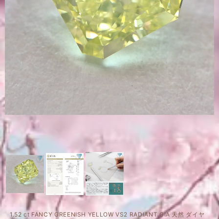
1.52 ct FANCY GREENISH YELLOW VS2 RADIANT GIA 天然 ダイヤ