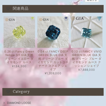
関連商品
0.26 ct Fancy Green
0.04 ct FANCY DEEP
0.13 ct FANCY VIVID
Yellow SI1 GIA 天然
GREEN BLUE GIA 天
GREEN BLUE GIA 天
グリーン イエロー ダ
然 グリーン ブルー ダ
然 グリーン ブルー ダ
イヤモンド ルース
イヤモンド カットコー
イヤモンド ルース ク
ナード スクエア シェ
ッション シェイプ
¥134,300
イプ
¥7,888,000
¥1,209,000
Category
DIAMOND LOOSE