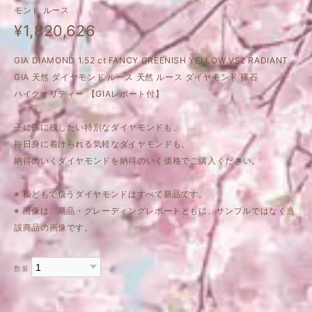
モンド ルース
¥1,820,626
GIA DIAMOND 1.52 ct FANCY GREENISH YELLOW VS2 RADIANT
GIA 天然 ダイヤモンド ルース 天然 ルース ダイヤモンド 裸石
ハイクオリティー 【GIAレポート付】
子に孫に残したい特別なダイヤモンドも、
毎日身に着けられる気軽なダイヤモンドも、
納得のいくダイヤモンドを納得のいく価格でご購入ください。
※ 私どもで扱うダイヤモンドはすべて新品です。
※ 画像は、商品・グレーディングレポートともに、サンプルではなく当
該商品の画像です。
数量