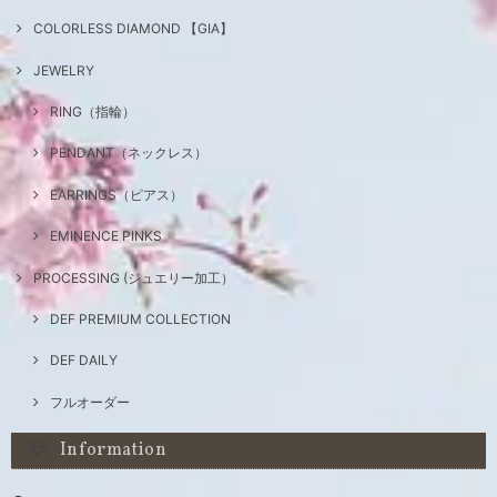
COLORLESS DIAMOND 【GIA】
JEWELRY
RING（指輪）
PENDANT（ネックレス）
EARRINGS（ピアス）
EMINENCE PINKS
PROCESSING (ジュエリー加工）
DEF PREMIUM COLLECTION
DEF DAILY
フルオーダー
Information