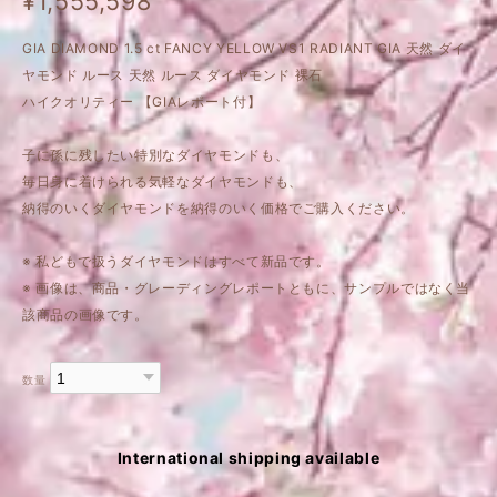
¥1,555,598
GIA DIAMOND 1.5 ct FANCY YELLOW VS1 RADIANT GIA 天然 ダイ
ヤモンド ルース 天然 ルース ダイヤモンド 裸石
ハイクオリティー 【GIAレポート付】
子に孫に残したい特別なダイヤモンドも、
毎日身に着けられる気軽なダイヤモンドも、
納得のいくダイヤモンドを納得のいく価格でご購入ください。
※ 私どもで扱うダイヤモンドはすべて新品です。
※ 画像は、商品・グレーディングレポートともに、サンプルではなく当
該商品の画像です。
数量
International shipping available