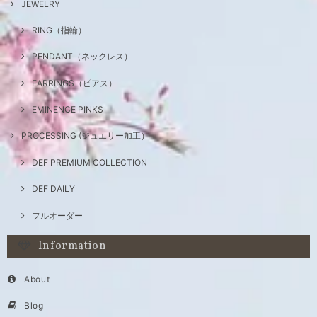
JEWELRY
RING（指輪）
PENDANT（ネックレス）
EARRINGS（ピアス）
EMINENCE PINKS
PROCESSING (ジュエリー加工）
DEF PREMIUM COLLECTION
DEF DAILY
フルオーダー
Information
About
Blog