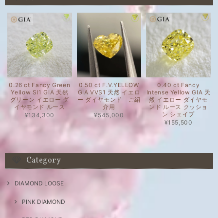
0.26 ct Fancy Green
0.50 ct F.V.YELLOW
0.40 ct Fancy
Yellow SI1 GIA 天然
GIA VVS1 天然 イエロ
Intense Yellow GIA 天
グリーン イエロー ダ
ー ダイヤモンド ご紹
然 イエロー ダイヤモ
イヤモンド ルース
介用
ンド ルース クッショ
ン シェイプ
¥134,300
¥545,000
¥155,500
Category
DIAMOND LOOSE
PINK DIAMOND