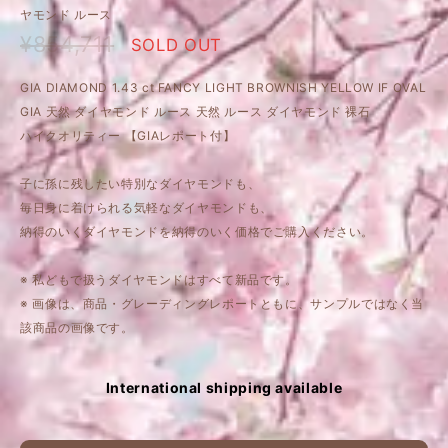
ヤモンド ルース
¥854,711
SOLD OUT
GIA DIAMOND 1.43 ct FANCY LIGHT BROWNISH YELLOW IF OVAL
GIA 天然 ダイヤモンド ルース 天然 ルース ダイヤモンド 裸石
ハイクオリティー 【GIAレポート付】
子に孫に残したい特別なダイヤモンドも、
毎日身に着けられる気軽なダイヤモンドも、
納得のいくダイヤモンドを納得のいく価格でご購入ください。
※ 私どもで扱うダイヤモンドはすべて新品です。
※ 画像は、商品・グレーディングレポートともに、サンプルではなく当
該商品の画像です。
International shipping available