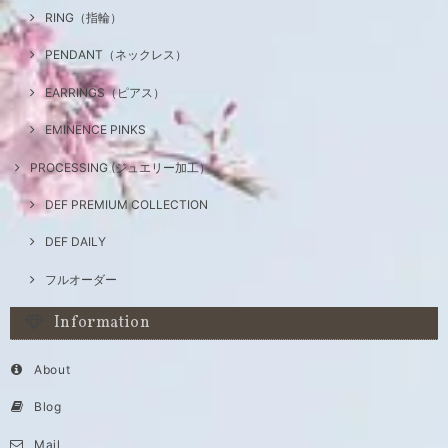
RING（指輪）
PENDANT（ネックレス）
EARRINGS（ピアス）
EMINENCE PINKS
PROCESSING (ジュエリー加工）
DEF PREMIUM COLLECTION
DEF DAILY
フルオーダー
Information
About
Blog
Mail