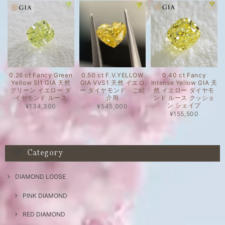
0.26 ct Fancy Green
0.50 ct F.V.YELLOW
0.40 ct Fancy
Yellow SI1 GIA 天然
GIA VVS1 天然 イエロ
Intense Yellow GIA 天
グリーン イエロー ダ
ー ダイヤモンド ご紹
然 イエロー ダイヤモ
イヤモンド ルース
介用
ンド ルース クッショ
ン シェイプ
¥134,300
¥545,000
¥155,500
Category
DIAMOND LOOSE
PINK DIAMOND
RED DIAMOND