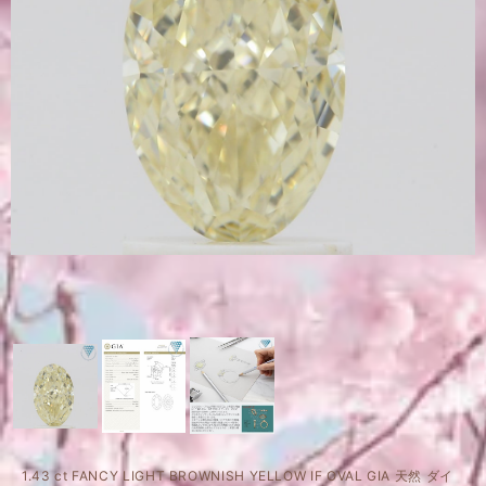
1.43 ct FANCY LIGHT BROWNISH YELLOW IF OVAL GIA 天然 ダイ