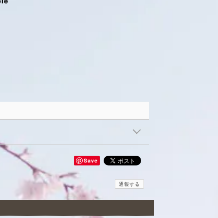
ble
Save
通報する