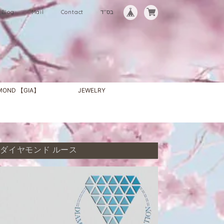
Blog
Mail
Contact
בס"ד
AMOND 【GIA】
JEWELRY
IA 天然 ダイヤモンド ルース