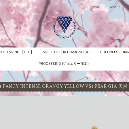
Home
About
R DIAMOND 【GIA 】
MULTI COLOR DIAMOND SET
COLORLESS DI
PROCESSING (ジュエリー加工）
1 ct FANCY INTENSE ORANGY YELLOW VS1 PEAR G