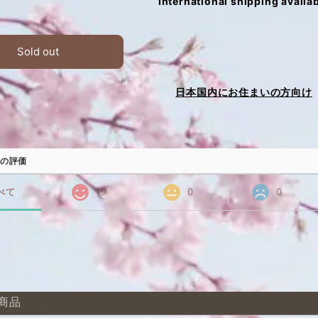
International shipping availa
Sold out
日本国内にお住まいの方向け
の評価
べて
19
0
0
商品