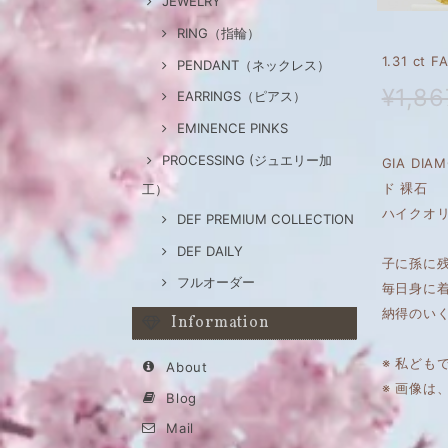
JEWELRY
RING（指輪）
1.31 ct
PENDANT（ネックレス）
¥1,86
EARRINGS（ピアス）
EMINENCE PINKS
PROCESSING (ジュエリー加
GIA DIA
ド 裸石
工）
ハイクオリ
DEF PREMIUM COLLECTION
DEF DAILY
子に孫に
フルオーダー
毎日身に
納得のい
Information
※ 私ども
About
※ 画像
Blog
Mail