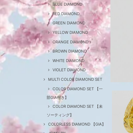
BLUE DIAMOND
RED DIAMOND
GREEN DIAMOND
YELLOW DIAMOND
ORANGE DIAMOND
BROWN DIAMOND
WHITE DIAMOND
VIOLET DIAMOND
MULTI COLOR DIAMOND SET
COLOR DIAMOND SET 【一
部GIA付き】
COLOR DIAMOND SET 【未
ソーティング】
COLORLESS DIAMOND 【GIA】