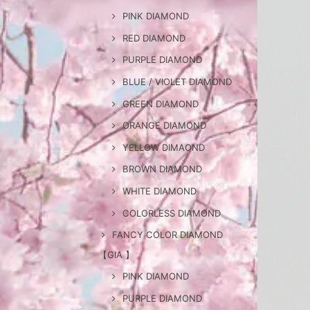
PINK DIAMOND
RED DIAMOND
PURPLE DIAMOND
BLUE / VIOLET DIAMOND
GREEN DIAMOND
ORANGE DIAMOND
YELLOW DIMAOND
BROWN DIAMOND
WHITE DIAMOND
COLORLESS DIAMOND
FANCY COLOR DIAMOND
【GIA 】
PINK DIAMOND
PURPLE DIAMOND