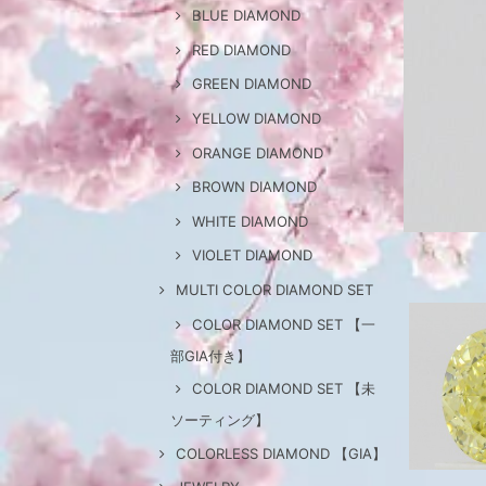
BLUE DIAMOND
RED DIAMOND
GREEN DIAMOND
YELLOW DIAMOND
ORANGE DIAMOND
BROWN DIAMOND
WHITE DIAMOND
VIOLET DIAMOND
MULTI COLOR DIAMOND SET
COLOR DIAMOND SET 【一
部GIA付き】
COLOR DIAMOND SET 【未
ソーティング】
COLORLESS DIAMOND 【GIA】