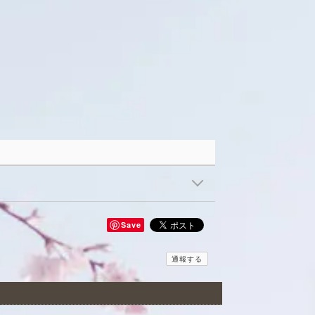
Save
通報する