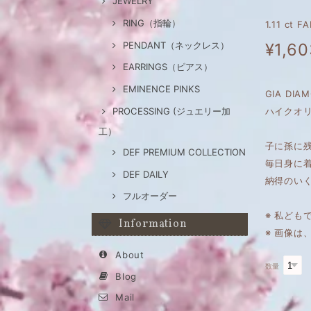
JEWELRY
RING（指輪）
1.11 ct
PENDANT（ネックレス）
¥1,60
EARRINGS（ピアス）
EMINENCE PINKS
GIA DIA
PROCESSING (ジュエリー加
ハイクオリ
工）
子に孫に
DEF PREMIUM COLLECTION
毎日身に
DEF DAILY
納得のい
フルオーダー
※ 私ども
Information
※ 画像
About
数量
Blog
Mail