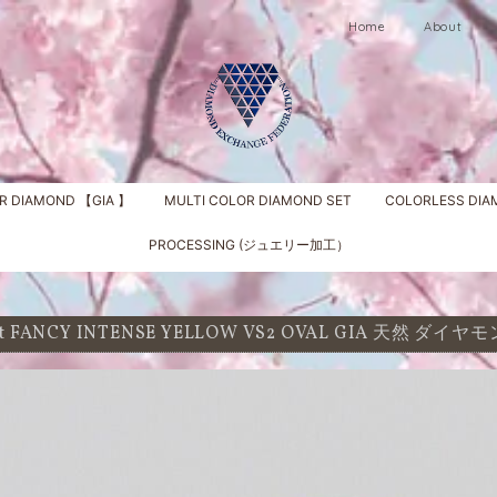
Home
About
R DIAMOND 【GIA 】
MULTI COLOR DIAMOND SET
COLORLESS DI
PROCESSING (ジュエリー加工）
1 ct FANCY INTENSE YELLOW VS2 OVAL GIA 天然 ダイ