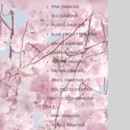
PINK DIAMOND
RED DIAMOND
PURPLE DIAMOND
BLUE / VIOLET DIAMOND
GREEN DIAMOND
ORANGE DIAMOND
YELLOW DIMAOND
BROWN DIAMOND
WHITE DIAMOND
COLORLESS DIAMOND
FANCY COLOR DIAMOND
【GIA 】
PINK DIAMOND
PURPLE DIAMOND