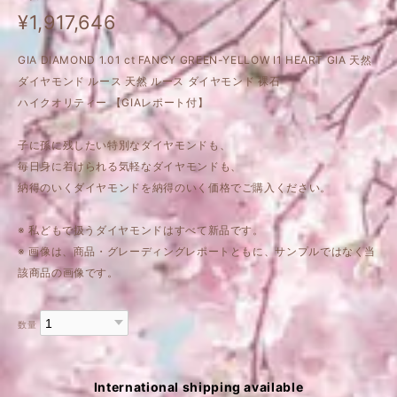
¥1,917,646
GIA DIAMOND 1.01 ct FANCY GREEN-YELLOW I1 HEART GIA 天然
ダイヤモンド ルース 天然 ルース ダイヤモンド 裸石
ハイクオリティー 【GIAレポート付】
子に孫に残したい特別なダイヤモンドも、
毎日身に着けられる気軽なダイヤモンドも、
納得のいくダイヤモンドを納得のいく価格でご購入ください。
※ 私どもで扱うダイヤモンドはすべて新品です。
※ 画像は、商品・グレーディングレポートともに、サンプルではなく当
該商品の画像です。
数量
International shipping available