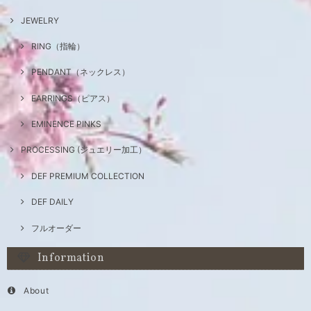
JEWELRY
RING（指輪）
PENDANT（ネックレス）
EARRINGS（ピアス）
EMINENCE PINKS
PROCESSING (ジュエリー加工）
DEF PREMIUM COLLECTION
DEF DAILY
フルオーダー
Information
About