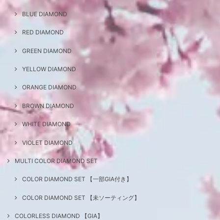
BLUE DIAMOND
RED DIAMOND
GREEN DIAMOND
YELLOW DIAMOND
ORANGE DIAMOND
BROWN DIAMOND
WHITE DIAMOND
VIOLET DIAMOND
MULTI COLOR DIAMOND SET
COLOR DIAMOND SET 【一部GIA付き】
COLOR DIAMOND SET 【未ソーティング】
COLORLESS DIAMOND 【GIA】