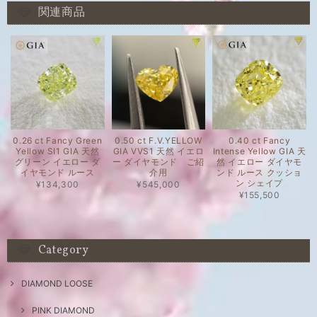
関連商品
0.26 ct Fancy Green
0.50 ct F.V.YELLOW
0.40 ct Fancy
Yellow SI1 GIA 天然
GIA VVS1 天然 イエロ
Intense Yellow GIA 天
グリーン イエロー ダ
ー ダイヤモンド ご紹
然 イエロー ダイヤモ
イヤモンド ルース
介用
ンド ルース クッショ
ン シェイプ
¥134,300
¥545,000
¥155,500
Category
DIAMOND LOOSE
PINK DIAMOND