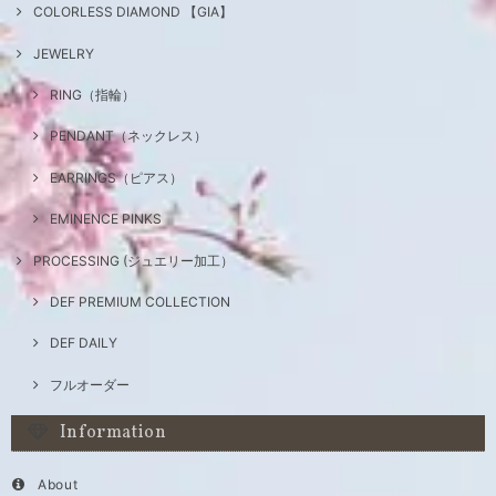
COLORLESS DIAMOND 【GIA】
JEWELRY
RING（指輪）
PENDANT（ネックレス）
EARRINGS（ピアス）
EMINENCE PINKS
PROCESSING (ジュエリー加工）
DEF PREMIUM COLLECTION
DEF DAILY
フルオーダー
Information
About