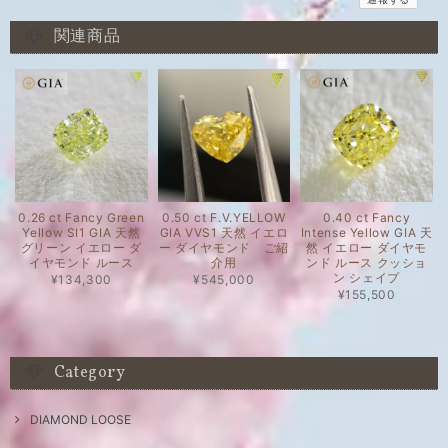
関連商品
0.26 ct Fancy Green
0.50 ct F.V.YELLOW
0.40 ct Fancy
Yellow SI1 GIA 天然
GIA VVS1 天然 イエロ
Intense Yellow GIA 天
グリーン イエロー ダ
ー ダイヤモンド ご紹
然 イエロー ダイヤモ
イヤモンド ルース
介用
ンド ルース クッショ
ン シェイプ
¥134,300
¥545,000
¥155,500
Category
DIAMOND LOOSE