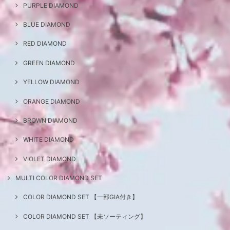
PURPLE DIAMOND
BLUE DIAMOND
RED DIAMOND
GREEN DIAMOND
YELLOW DIAMOND
ORANGE DIAMOND
BROWN DIAMOND
WHITE DIAMOND
VIOLET DIAMOND
MULTI COLOR DIAMOND SET
COLOR DIAMOND SET 【一部GIA付き】
COLOR DIAMOND SET 【未ソーティング】