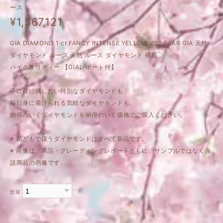
ース
¥1,567,121
GIA DIAMOND 1 ct FANCY INTENSE YELLOW VS2 PEAR GIA 天然
ダイヤモンド ルース 天然 ルース ダイヤモンド 裸石
ハイクオリティー 【GIAレポート付】
子に孫に残したい特別なダイヤモンドも、
毎日身に着けられる気軽なダイヤモンドも、
納得のいくダイヤモンドを納得のいく価格でご購入ください。
※ 私どもで扱うダイヤモンドはすべて新品です。
※ 画像は、商品・グレーディングレポートともに、サンプルではなく当
該商品の画像です。
数量