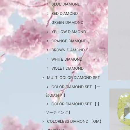
BLUE DIAMOND
RED DIAMOND
GREEN DIAMOND
YELLOW DIAMOND
ORANGE DIAMOND
BROWN DIAMOND
WHITE DIAMOND
VIOLET DIAMOND
MULTI COLOR DIAMOND SET
COLOR DIAMOND SET 【一
部GIA付き】
COLOR DIAMOND SET 【未
ソーティング】
COLORLESS DIAMOND 【GIA】