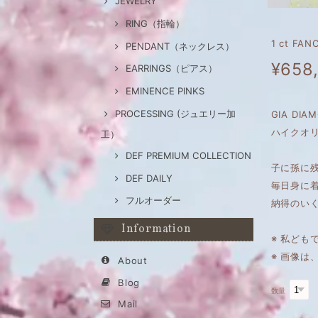
JEWELRY
RING（指輪）
1 ct FA
PENDANT（ネックレス）
¥658
EARRINGS（ピアス）
EMINENCE PINKS
PROCESSING (ジュエリー加
GIA DI
ハイクオリ
工）
DEF PREMIUM COLLECTION
子に孫に
DEF DAILY
毎日身に
フルオーダー
納得のい
Information
※ 私ども
※ 画像
About
Blog
数量
Mail