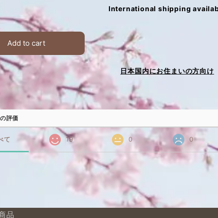
International shipping availa
Add to cart
日本国内にお住まいの方向け
の評価
べて
19
0
0
商品