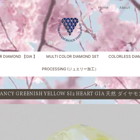
Home
About
R DIAMOND 【GIA 】
MULTI COLOR DIAMOND SET
COLORLESS DI
PROCESSING (ジュエリー加工）
t FANCY GREENISH YELLOW SI2 HEART GIA 天然 ダイ