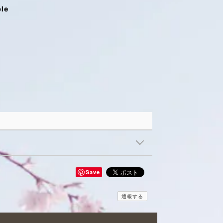
ble
Save
通報する