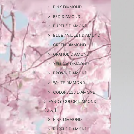
PINK DIAMOND
RED DIAMOND
PURPLE DIAMOND
BLUE / VIOLET DIAMOND
GREEN DIAMOND
ORANGE DIAMOND
YELLOW DIMAOND
BROWN DIAMOND
WHITE DIAMOND
COLORLESS DIAMOND
FANCY COLOR DIAMOND
【GIA 】
PINK DIAMOND
PURPLE DIAMOND