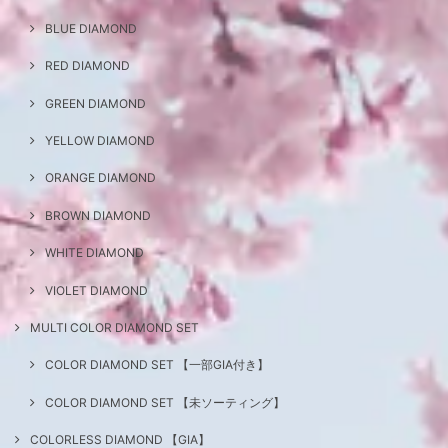
BLUE DIAMOND
RED DIAMOND
GREEN DIAMOND
YELLOW DIAMOND
ORANGE DIAMOND
BROWN DIAMOND
WHITE DIAMOND
VIOLET DIAMOND
MULTI COLOR DIAMOND SET
COLOR DIAMOND SET 【一部GIA付き】
COLOR DIAMOND SET 【未ソーティング】
COLORLESS DIAMOND 【GIA】