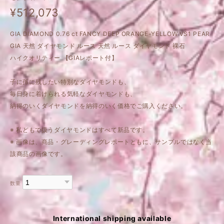
¥512,073
GIA DIAMOND 0.76 ct FANCY DEEP ORANGE-YELLOW VS1 PEAR
GIA 天然 ダイヤモンド ルース 天然 ルース ダイヤモンド 裸石
ハイクオリティー 【GIAレポート付】
子に孫に残したい特別なダイヤモンドも、
毎日身に着けられる気軽なダイヤモンドも、
納得のいくダイヤモンドを納得のいく価格でご購入ください。
※ 私どもで扱うダイヤモンドはすべて新品です。
※ 画像は、商品・グレーディングレポートともに、サンプルではなく当
該商品の画像です。
数量
International shipping available