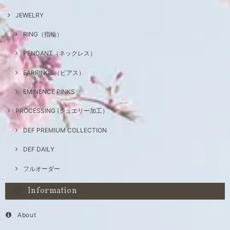
JEWELRY
RING（指輪）
PENDANT（ネックレス）
EARRINGS（ピアス）
EMINENCE PINKS
PROCESSING (ジュエリー加工）
DEF PREMIUM COLLECTION
DEF DAILY
フルオーダー
Information
About