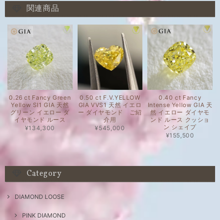
関連商品
0.26 ct Fancy Green
0.50 ct F.V.YELLOW
0.40 ct Fancy
Yellow SI1 GIA 天然
GIA VVS1 天然 イエロ
Intense Yellow GIA 天
グリーン イエロー ダ
ー ダイヤモンド ご紹
然 イエロー ダイヤモ
イヤモンド ルース
介用
ンド ルース クッショ
ン シェイプ
¥134,300
¥545,000
¥155,500
Category
DIAMOND LOOSE
PINK DIAMOND