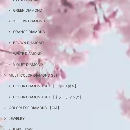
GREEN DIAMOND
YELLOW DIAMOND
ORANGE DIAMOND
BROWN DIAMOND
WHITE DIAMOND
VIOLET DIAMOND
MULTI COLOR DIAMOND SET
COLOR DIAMOND SET 【一部GIA付き】
COLOR DIAMOND SET 【未ソーティング】
COLORLESS DIAMOND 【GIA】
JEWELRY
RING（指輪）