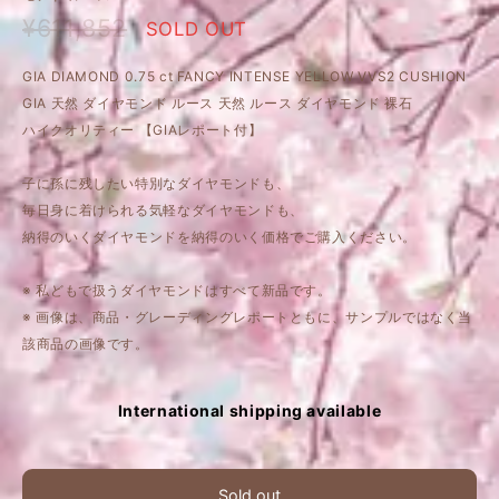
¥611,852
SOLD OUT
GIA DIAMOND 0.75 ct FANCY INTENSE YELLOW VVS2 CUSHION
GIA 天然 ダイヤモンド ルース 天然 ルース ダイヤモンド 裸石
ハイクオリティー 【GIAレポート付】
子に孫に残したい特別なダイヤモンドも、
毎日身に着けられる気軽なダイヤモンドも、
納得のいくダイヤモンドを納得のいく価格でご購入ください。
※ 私どもで扱うダイヤモンドはすべて新品です。
※ 画像は、商品・グレーディングレポートともに、サンプルではなく当
該商品の画像です。
International shipping available
Sold out