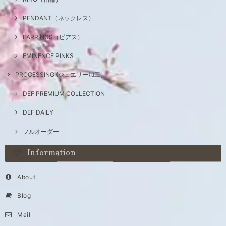
PENDANT（ネックレス）
EARRINGS（ピアス）
EMINENCE PINKS
PROCESSING (ジュエリー加工）
DEF PREMIUM COLLECTION
DEF DAILY
フルオーダー
Information
About
Blog
Mail