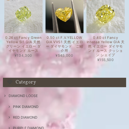
0.26 ct Fancy Green
0.50 ct F.V.YELLOW
0.40 ct Fancy
Yellow SI1 GIA 天然
GIA VVS1 天然 イエロ
Intense Yellow GIA 天
グリーン イエロー ダ
ー ダイヤモンド ご紹
然 イエロー ダイヤモ
イヤモンド ルース
介用
ンド ルース クッショ
ン シェイプ
¥134,300
¥545,000
¥155,500
Category
DIAMOND LOOSE
PINK DIAMOND
RED DIAMOND
PURPLE DIAMOND