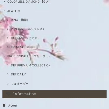
COLORLESS DIAMOND 【GIA】
JEWELRY
RING（指輪）
PENDANT（ネックレス）
EARRINGS（ピアス）
EMINENCE PINKS
PROCESSING (ジュエリー加工）
DEF PREMIUM COLLECTION
DEF DAILY
フルオーダー
Information
About