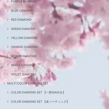
PURPLE DIAMOND
BLUE DIAMOND
RED DIAMOND
GREEN DIAMOND
YELLOW DIAMOND
ORANGE DIAMOND
BROWN DIAMOND
WHITE DIAMOND
VIOLET DIAMOND
MULTI COLOR DIAMOND SET
COLOR DIAMOND SET 【一部GIA付き】
COLOR DIAMOND SET 【未ソーティング】