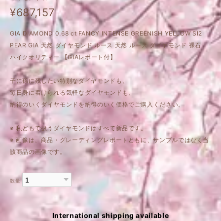
¥687,157
GIA DIAMOND 0.68 ct FANCY INTENSE GREENISH YELLOW SI2
PEAR GIA 天然 ダイヤモンド ルース 天然 ルース ダイヤモンド 裸石
ハイクオリティー 【GIAレポート付】
子に孫に残したい特別なダイヤモンドも、
毎日身に着けられる気軽なダイヤモンドも、
納得のいくダイヤモンドを納得のいく価格でご購入ください。
※ 私どもで扱うダイヤモンドはすべて新品です。
※ 画像は、商品・グレーディングレポートともに、サンプルではなく当
該商品の画像です。
数量
International shipping available