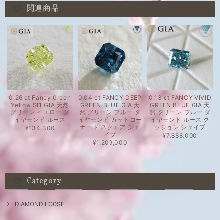
関連商品
0.26 ct Fancy Green
0.04 ct FANCY DEEP
0.13 ct FANCY VIVID
Yellow SI1 GIA 天然
GREEN BLUE GIA 天
GREEN BLUE GIA 天
グリーン イエロー ダ
然 グリーン ブルー ダ
然 グリーン ブルー ダ
イヤモンド ルース
イヤモンド カットコー
イヤモンド ルース ク
ナード スクエア シェ
ッション シェイプ
¥134,300
イプ
¥7,888,000
¥1,209,000
Category
DIAMOND LOOSE