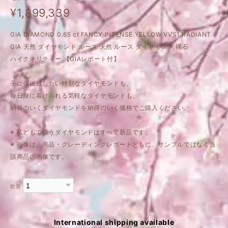
¥1,899,339
GIA DIAMOND 0.65 ct FANCY INTENSE YELLOW VVS1 RADIANT
GIA 天然 ダイヤモンド ルース 天然 ルース ダイヤモンド 裸石
ハイクオリティー 【GIAレポート付】
子に孫に残したい特別なダイヤモンドも、
毎日身に着けられる気軽なダイヤモンドも、
納得のいくダイヤモンドを納得のいく価格でご購入ください。
※ 私どもで扱うダイヤモンドはすべて新品です。
※ 画像は、商品・グレーディングレポートともに、サンプルではなく当
該商品の画像です。
数量
International shipping available