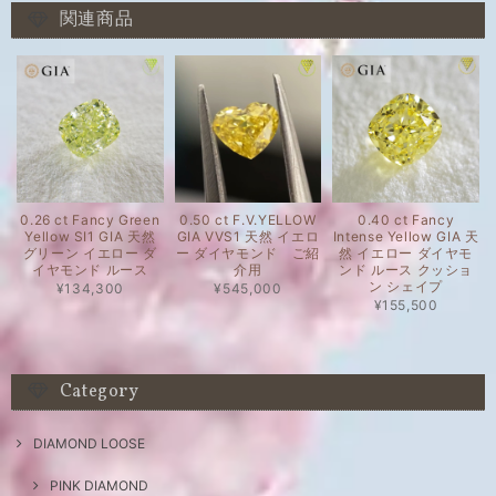
関連商品
0.26 ct Fancy Green
0.50 ct F.V.YELLOW
0.40 ct Fancy
Yellow SI1 GIA 天然
GIA VVS1 天然 イエロ
Intense Yellow GIA 天
グリーン イエロー ダ
ー ダイヤモンド ご紹
然 イエロー ダイヤモ
イヤモンド ルース
介用
ンド ルース クッショ
ン シェイプ
¥134,300
¥545,000
¥155,500
Category
DIAMOND LOOSE
PINK DIAMOND