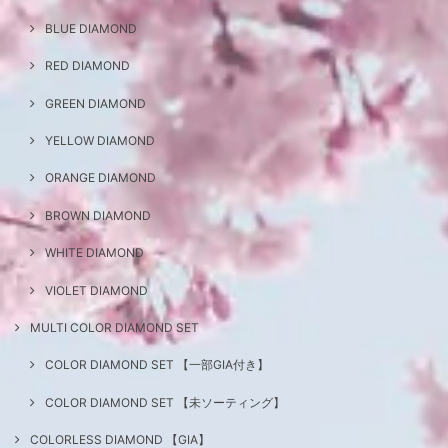
BLUE DIAMOND
RED DIAMOND
GREEN DIAMOND
YELLOW DIAMOND
ORANGE DIAMOND
BROWN DIAMOND
WHITE DIAMOND
VIOLET DIAMOND
MULTI COLOR DIAMOND SET
COLOR DIAMOND SET 【一部GIA付き】
COLOR DIAMOND SET 【未ソーティング】
COLORLESS DIAMOND 【GIA】