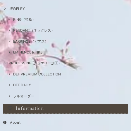
JEWELRY
RING（指輪）
PENDANT（ネックレス）
EARRINGS（ピアス）
EMINENCE PINKS
PROCESSING (ジュエリー加工）
DEF PREMIUM COLLECTION
DEF DAILY
フルオーダー
Information
About