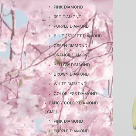
PINK DIAMOND
RED DIAMOND
PURPLE DIAMOND
BLUE / VIOLET DIAMOND
GREEN DIAMOND
ORANGE DIAMOND
YELLOW DIMAOND
BROWN DIAMOND
WHITE DIAMOND
COLORLESS DIAMOND
FANCY COLOR DIAMOND
【GIA 】
PINK DIAMOND
PURPLE DIAMOND