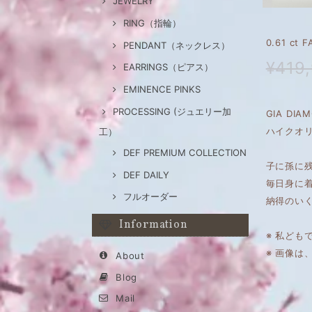
JEWELRY
RING（指輪）
0.61 ct
PENDANT（ネックレス）
¥419
EARRINGS（ピアス）
EMINENCE PINKS
PROCESSING (ジュエリー加
GIA DI
ハイクオリ
工）
DEF PREMIUM COLLECTION
子に孫に
DEF DAILY
毎日身に
フルオーダー
納得のい
Information
※ 私ども
※ 画像
About
Blog
Mail