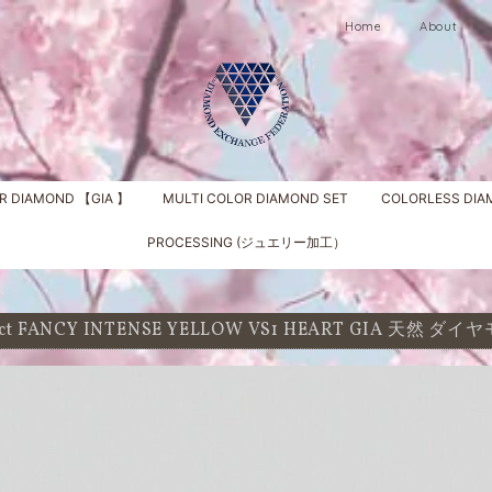
Home
About
R DIAMOND 【GIA 】
MULTI COLOR DIAMOND SET
COLORLESS DI
PROCESSING (ジュエリー加工）
1 ct FANCY INTENSE YELLOW VS1 HEART GIA 天然 