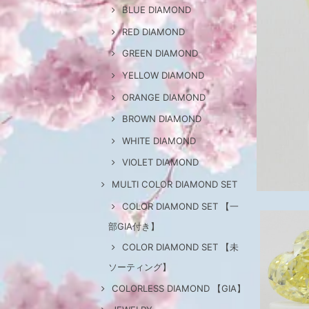
BLUE DIAMOND
RED DIAMOND
GREEN DIAMOND
YELLOW DIAMOND
ORANGE DIAMOND
BROWN DIAMOND
WHITE DIAMOND
VIOLET DIAMOND
MULTI COLOR DIAMOND SET
COLOR DIAMOND SET 【一
部GIA付き】
COLOR DIAMOND SET 【未
ソーティング】
COLORLESS DIAMOND 【GIA】