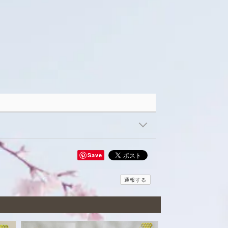
Save
通報する