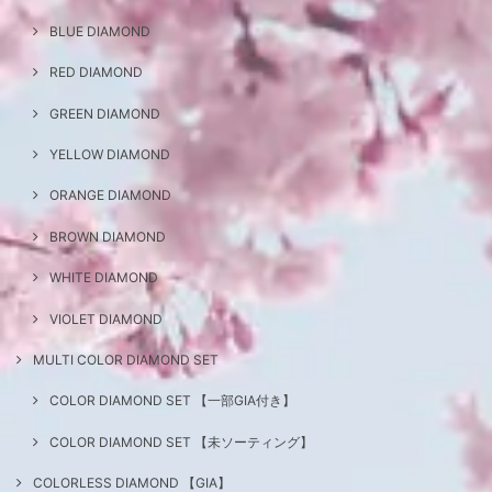
BLUE DIAMOND
RED DIAMOND
GREEN DIAMOND
YELLOW DIAMOND
ORANGE DIAMOND
BROWN DIAMOND
WHITE DIAMOND
VIOLET DIAMOND
MULTI COLOR DIAMOND SET
COLOR DIAMOND SET 【一部GIA付き】
COLOR DIAMOND SET 【未ソーティング】
COLORLESS DIAMOND 【GIA】