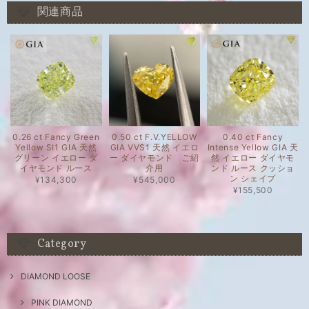
関連商品
0.26 ct Fancy Green
0.50 ct F.V.YELLOW
0.40 ct Fancy
Yellow SI1 GIA 天然
GIA VVS1 天然 イエロ
Intense Yellow GIA 天
グリーン イエロー ダ
ー ダイヤモンド ご紹
然 イエロー ダイヤモ
イヤモンド ルース
介用
ンド ルース クッショ
ン シェイプ
¥134,300
¥545,000
¥155,500
Category
DIAMOND LOOSE
PINK DIAMOND