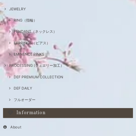
JEWELRY
RING（指輪）
PENDANT（ネックレス）
EARRINGS（ピアス）
EMINENCE PINKS
PROCESSING (ジュエリー加工）
DEF PREMIUM COLLECTION
DEF DAILY
フルオーダー
Information
About