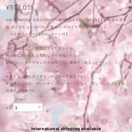
¥513,015
GIA DIAMOND 0.6 ct FANCY INTENSE YELLOW VS2 PEAR GIA 天
然 ダイヤモンド ルース 天然 ルース ダイヤモンド 裸石
ハイクオリティー 【GIAレポート付】
子に孫に残したい特別なダイヤモンドも、
毎日身に着けられる気軽なダイヤモンドも、
納得のいくダイヤモンドを納得のいく価格でご購入ください。
※ 私どもで扱うダイヤモンドはすべて新品です。
※ 画像は、商品・グレーディングレポートともに、サンプルではなく当
該商品の画像です。
数量
International shipping available