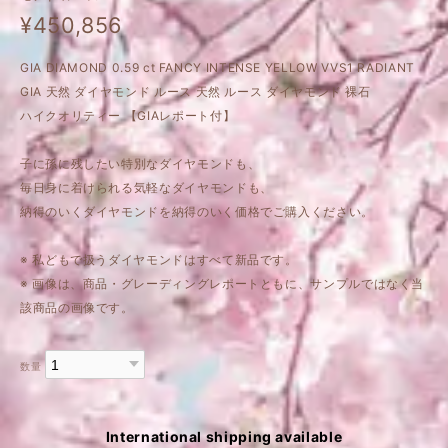
¥450,856
GIA DIAMOND 0.59 ct FANCY INTENSE YELLOW VVS1 RADIANT
GIA 天然 ダイヤモンド ルース 天然 ルース ダイヤモンド 裸石
ハイクオリティー 【GIAレポート付】
子に孫に残したい特別なダイヤモンドも、
毎日身に着けられる気軽なダイヤモンドも、
納得のいくダイヤモンドを納得のいく価格でご購入ください。
※ 私どもで扱うダイヤモンドはすべて新品です。
※ 画像は、商品・グレーディングレポートともに、サンプルではなく当
該商品の画像です。
数量
International shipping available