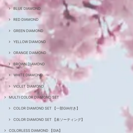
BLUE DIAMOND
RED DIAMOND
GREEN DIAMOND
YELLOW DIAMOND
ORANGE DIAMOND
BROWN DIAMOND
WHITE DIAMOND
VIOLET DIAMOND
MULTI COLOR DIAMOND SET
COLOR DIAMOND SET 【一部GIA付き】
COLOR DIAMOND SET 【未ソーティング】
COLORLESS DIAMOND 【GIA】