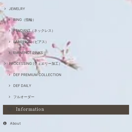
JEWELRY
RING（指輪）
PENDANT（ネックレス）
EARRINGS（ピアス）
EMINENCE PINKS
PROCESSING (ジュエリー加工）
DEF PREMIUM COLLECTION
DEF DAILY
フルオーダー
Information
About