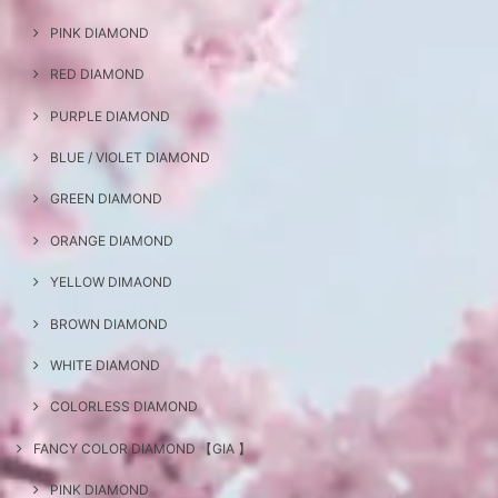
PINK DIAMOND
RED DIAMOND
PURPLE DIAMOND
BLUE / VIOLET DIAMOND
GREEN DIAMOND
ORANGE DIAMOND
YELLOW DIMAOND
BROWN DIAMOND
WHITE DIAMOND
COLORLESS DIAMOND
FANCY COLOR DIAMOND 【GIA 】
PINK DIAMOND