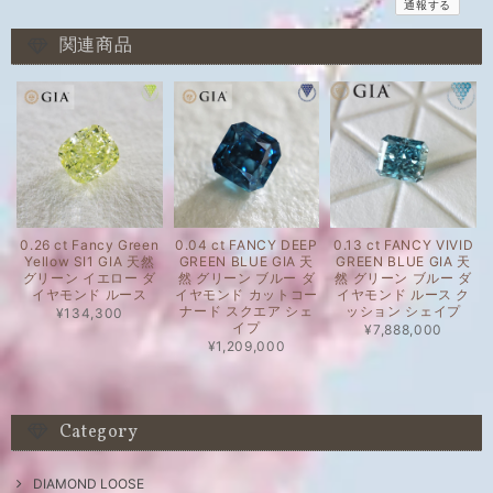
通報する
関連商品
0.26 ct Fancy Green
0.04 ct FANCY DEEP
0.13 ct FANCY VIVID
Yellow SI1 GIA 天然
GREEN BLUE GIA 天
GREEN BLUE GIA 天
グリーン イエロー ダ
然 グリーン ブルー ダ
然 グリーン ブルー ダ
イヤモンド ルース
イヤモンド カットコー
イヤモンド ルース ク
ナード スクエア シェ
ッション シェイプ
¥134,300
イプ
¥7,888,000
¥1,209,000
Category
DIAMOND LOOSE