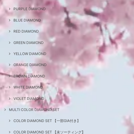
PURPLE DIAMOND
BLUE DIAMOND
RED DIAMOND
GREEN DIAMOND
YELLOW DIAMOND
ORANGE DIAMOND
BROWN DIAMOND
WHITE DIAMOND
VIOLET DIAMOND
MULTI COLOR DIAMOND SET
COLOR DIAMOND SET 【一部GIA付き】
COLOR DIAMOND SET 【未ソーティング】