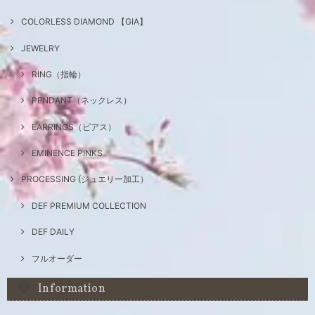
COLORLESS DIAMOND 【GIA】
JEWELRY
RING（指輪）
PENDANT（ネックレス）
EARRINGS（ピアス）
EMINENCE PINKS
PROCESSING (ジュエリー加工）
DEF PREMIUM COLLECTION
DEF DAILY
フルオーダー
Information