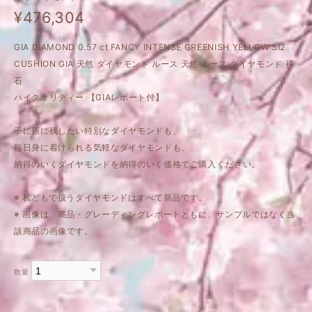
¥476,304
GIA DIAMOND 0.57 ct FANCY INTENSE GREENISH YELLOW SI2
CUSHION GIA 天然 ダイヤモンド ルース 天然 ルース ダイヤモンド 裸
石
ハイクオリティー 【GIAレポート付】
子に孫に残したい特別なダイヤモンドも、
毎日身に着けられる気軽なダイヤモンドも、
納得のいくダイヤモンドを納得のいく価格でご購入ください。
※ 私どもで扱うダイヤモンドはすべて新品です。
※ 画像は、商品・グレーディングレポートともに、サンプルではなく当
該商品の画像です。
数量