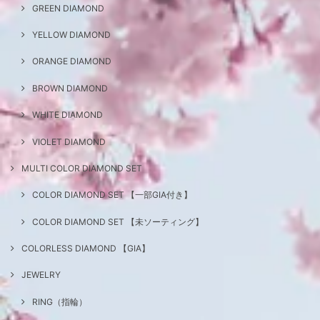
GREEN DIAMOND
YELLOW DIAMOND
ORANGE DIAMOND
BROWN DIAMOND
WHITE DIAMOND
VIOLET DIAMOND
MULTI COLOR DIAMOND SET
COLOR DIAMOND SET 【一部GIA付き】
COLOR DIAMOND SET 【未ソーティング】
COLORLESS DIAMOND 【GIA】
JEWELRY
RING（指輪）