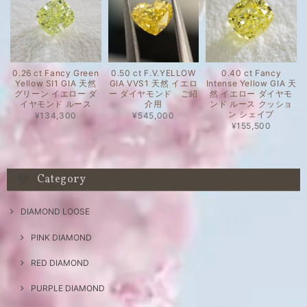
0.26 ct Fancy Green
0.50 ct F.V.YELLOW
0.40 ct Fancy
Yellow SI1 GIA 天然
GIA VVS1 天然 イエロ
Intense Yellow GIA 天
グリーン イエロー ダ
ー ダイヤモンド ご紹
然 イエロー ダイヤモ
イヤモンド ルース
介用
ンド ルース クッショ
ン シェイプ
¥134,300
¥545,000
¥155,500
Category
DIAMOND LOOSE
PINK DIAMOND
RED DIAMOND
PURPLE DIAMOND