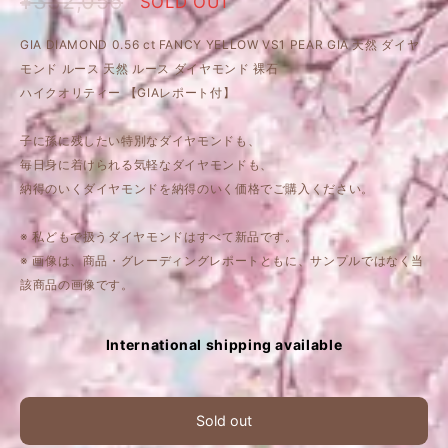
¥332,056
SOLD OUT
GIA DIAMOND 0.56 ct FANCY YELLOW VS1 PEAR GIA 天然 ダイヤ
モンド ルース 天然 ルース ダイヤモンド 裸石
ハイクオリティー 【GIAレポート付】
子に孫に残したい特別なダイヤモンドも、
毎日身に着けられる気軽なダイヤモンドも、
納得のいくダイヤモンドを納得のいく価格でご購入ください。
※ 私どもで扱うダイヤモンドはすべて新品です。
※ 画像は、商品・グレーディングレポートともに、サンプルではなく当
該商品の画像です。
International shipping available
Sold out