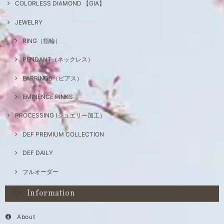
COLORLESS DIAMOND 【GIA】
JEWELRY
RING（指輪）
PENDANT（ネックレス）
EARRINGS（ピアス）
EMINENCE PINKS
PROCESSING (ジュエリー加工）
DEF PREMIUM COLLECTION
DEF DAILY
フルオーダー
Information
About