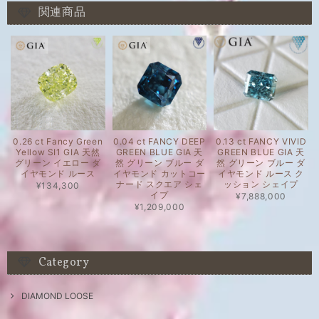
関連商品
0.26 ct Fancy Green
0.04 ct FANCY DEEP
0.13 ct FANCY VIVID
Yellow SI1 GIA 天然
GREEN BLUE GIA 天
GREEN BLUE GIA 天
グリーン イエロー ダ
然 グリーン ブルー ダ
然 グリーン ブルー ダ
イヤモンド ルース
イヤモンド カットコー
イヤモンド ルース ク
ナード スクエア シェ
ッション シェイプ
¥134,300
イプ
¥7,888,000
¥1,209,000
Category
DIAMOND LOOSE