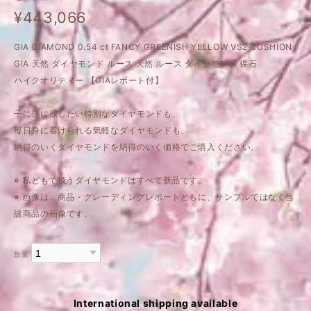
¥443,066
GIA DIAMOND 0.54 ct FANCY GREENISH YELLOW VS2 CUSHION
GIA 天然 ダイヤモンド ルース 天然 ルース ダイヤモンド 裸石
ハイクオリティー 【GIAレポート付】
子に孫に残したい特別なダイヤモンドも、
毎日身に着けられる気軽なダイヤモンドも、
納得のいくダイヤモンドを納得のいく価格でご購入ください。
※ 私どもで扱うダイヤモンドはすべて新品です。
※ 画像は、商品・グレーディングレポートともに、サンプルではなく当
該商品の画像です。
数量
International shipping available