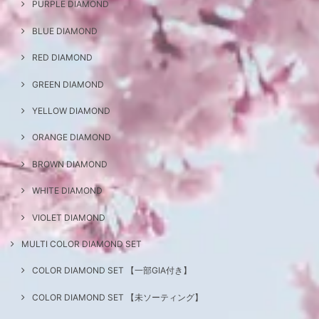
PURPLE DIAMOND
BLUE DIAMOND
RED DIAMOND
GREEN DIAMOND
YELLOW DIAMOND
ORANGE DIAMOND
BROWN DIAMOND
WHITE DIAMOND
VIOLET DIAMOND
MULTI COLOR DIAMOND SET
COLOR DIAMOND SET 【一部GIA付き】
COLOR DIAMOND SET 【未ソーティング】