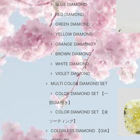
BLUE DIAMOND
RED DIAMOND
GREEN DIAMOND
YELLOW DIAMOND
ORANGE DIAMOND
BROWN DIAMOND
WHITE DIAMOND
VIOLET DIAMOND
MULTI COLOR DIAMOND SET
COLOR DIAMOND SET 【一
部GIA付き】
COLOR DIAMOND SET 【未
ソーティング】
COLORLESS DIAMOND 【GIA】