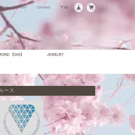
Blog
Mail
Contact
בס"ד
AMOND 【GIA】
JEWELRY
ド ルース