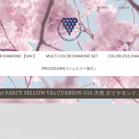
Home
About
R DIAMOND 【GIA 】
MULTI COLOR DIAMOND SET
COLORLESS DI
PROCESSING (ジュエリー加工）
3 ct FANCY YELLOW VS2 CUSHION GIA 天然 ダイヤモン