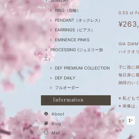
JEWELRY
RING（指輪）
0.53 ct
PENDANT（ネックレス）
¥263
EARRINGS（ピアス）
EMINENCE PINKS
GIA DI
PROCESSING (ジュエリー加
ハイクオリ
工）
子に孫に
DEF PREMIUM COLLECTION
毎日身に
DEF DAILY
納得のい
フルオーダー
※ 私ども
Information
※ 画像
About
数量
Blog
Mail