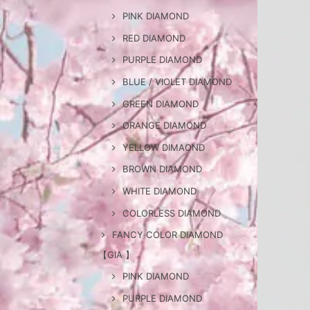
PINK DIAMOND
RED DIAMOND
PURPLE DIAMOND
BLUE / VIOLET DIAMOND
GREEN DIAMOND
ORANGE DIAMOND
YELLOW DIMAOND
BROWN DIAMOND
WHITE DIAMOND
COLORLESS DIAMOND
FANCY COLOR DIAMOND
【GIA 】
PINK DIAMOND
PURPLE DIAMOND