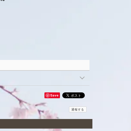
Save
通報する