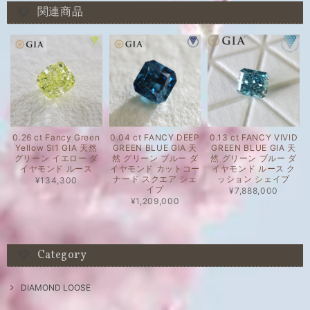
関連商品
0.26 ct Fancy Green
0.04 ct FANCY DEEP
0.13 ct FANCY VIVID
Yellow SI1 GIA 天然
GREEN BLUE GIA 天
GREEN BLUE GIA 天
グリーン イエロー ダ
然 グリーン ブルー ダ
然 グリーン ブルー ダ
イヤモンド ルース
イヤモンド カットコー
イヤモンド ルース ク
ナード スクエア シェ
ッション シェイプ
¥134,300
イプ
¥7,888,000
¥1,209,000
Category
DIAMOND LOOSE