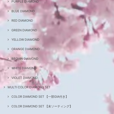
PURPLE DIAMOND
BLUE DIAMOND
RED DIAMOND
GREEN DIAMOND
YELLOW DIAMOND
ORANGE DIAMOND
BROWN DIAMOND
WHITE DIAMOND
VIOLET DIAMOND
MULTI COLOR DIAMOND SET
COLOR DIAMOND SET 【一部GIA付き】
COLOR DIAMOND SET 【未ソーティング】