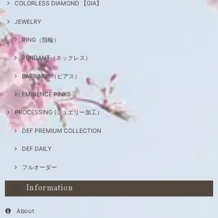
COLORLESS DIAMOND 【GIA】
JEWELRY
RING（指輪）
PENDANT（ネックレス）
EARRINGS（ピアス）
EMINENCE PINKS
PROCESSING (ジュエリー加工）
DEF PREMIUM COLLECTION
DEF DAILY
フルオーダー
Information
About