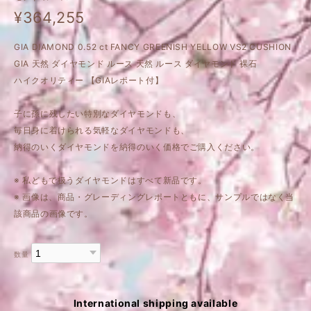
¥364,255
GIA DIAMOND 0.52 ct FANCY GREENISH YELLOW VS2 CUSHION
GIA 天然 ダイヤモンド ルース 天然 ルース ダイヤモンド 裸石
ハイクオリティー 【GIAレポート付】
子に孫に残したい特別なダイヤモンドも、
毎日身に着けられる気軽なダイヤモンドも、
納得のいくダイヤモンドを納得のいく価格でご購入ください。
※ 私どもで扱うダイヤモンドはすべて新品です。
※ 画像は、商品・グレーディングレポートともに、サンプルではなく当
該商品の画像です。
数量
International shipping available