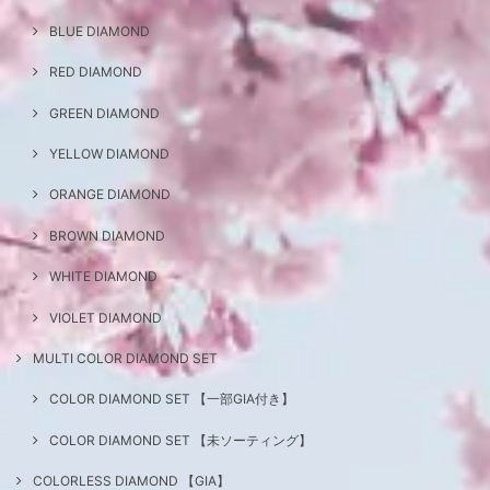
BLUE DIAMOND
RED DIAMOND
GREEN DIAMOND
YELLOW DIAMOND
ORANGE DIAMOND
BROWN DIAMOND
WHITE DIAMOND
VIOLET DIAMOND
MULTI COLOR DIAMOND SET
COLOR DIAMOND SET 【一部GIA付き】
COLOR DIAMOND SET 【未ソーティング】
COLORLESS DIAMOND 【GIA】