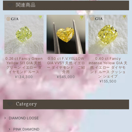
関連商品
0.26 ct Fancy Green
0.50 ct F.V.YELLOW
0.40 ct Fancy
Yellow SI1 GIA 天然
GIA VVS1 天然 イエロ
Intense Yellow GIA 天
グリーン イエロー ダ
ー ダイヤモンド ご紹
然 イエロー ダイヤモ
イヤモンド ルース
介用
ンド ルース クッショ
ン シェイプ
¥134,300
¥545,000
¥155,500
Category
DIAMOND LOOSE
PINK DIAMOND