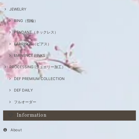
JEWELRY
RING（指輪）
PENDANT（ネックレス）
EARRINGS（ピアス）
EMINENCE PINKS
PROCESSING (ジュエリー加工）
DEF PREMIUM COLLECTION
DEF DAILY
フルオーダー
Information
About