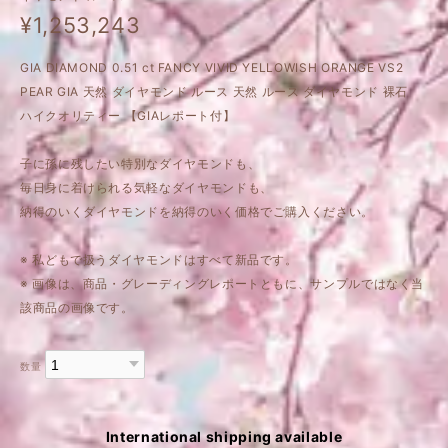
¥1,253,243
GIA DIAMOND 0.51 ct FANCY VIVID YELLOWISH ORANGE VS2
PEAR GIA 天然 ダイヤモンド ルース 天然 ルース ダイヤモンド 裸石
ハイクオリティー 【GIAレポート付】
子に孫に残したい特別なダイヤモンドも、
毎日身に着けられる気軽なダイヤモンドも、
納得のいくダイヤモンドを納得のいく価格でご購入ください。
※ 私どもで扱うダイヤモンドはすべて新品です。
※ 画像は、商品・グレーディングレポートともに、サンプルではなく当
該商品の画像です。
数量
International shipping available