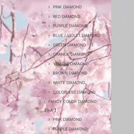
PINK DIAMOND
RED DIAMOND
PURPLE DIAMOND
BLUE / VIOLET DIAMOND
GREEN DIAMOND
ORANGE DIAMOND
YELLOW DIMAOND
BROWN DIAMOND
WHITE DIAMOND
COLORLESS DIAMOND
FANCY COLOR DIAMOND
【GIA 】
PINK DIAMOND
PURPLE DIAMOND