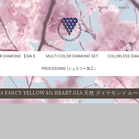
Home
About
R DIAMOND 【GIA 】
MULTI COLOR DIAMOND SET
COLORLESS DI
PROCESSING (ジュエリー加工）
1 ct FANCY YELLOW SI1 HEART GIA 天然 ダイヤモンド ル