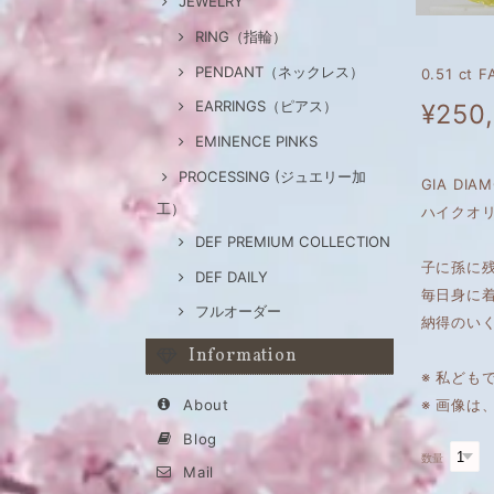
JEWELRY
RING（指輪）
PENDANT（ネックレス）
0.51 ct
EARRINGS（ピアス）
¥250
EMINENCE PINKS
PROCESSING (ジュエリー加
GIA DI
工）
ハイクオリ
DEF PREMIUM COLLECTION
子に孫に
DEF DAILY
毎日身に
フルオーダー
納得のい
Information
※ 私ども
About
※ 画像
Blog
数量
Mail