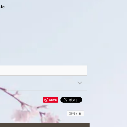
ble
Save
通報する