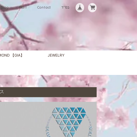
Blog
Mail
Contact
בס"ד
AMOND 【GIA】
JEWELRY
ース