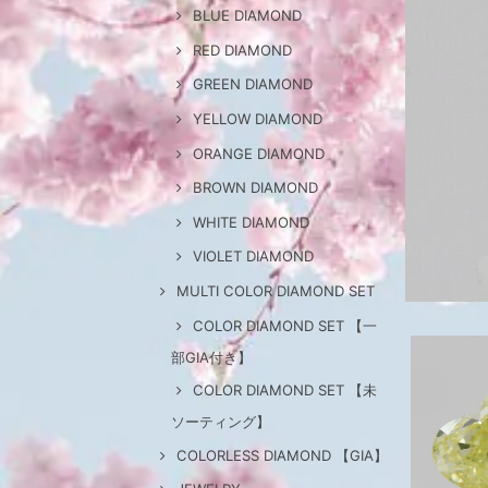
BLUE DIAMOND
RED DIAMOND
GREEN DIAMOND
YELLOW DIAMOND
ORANGE DIAMOND
BROWN DIAMOND
WHITE DIAMOND
VIOLET DIAMOND
MULTI COLOR DIAMOND SET
COLOR DIAMOND SET 【一
部GIA付き】
COLOR DIAMOND SET 【未
ソーティング】
COLORLESS DIAMOND 【GIA】