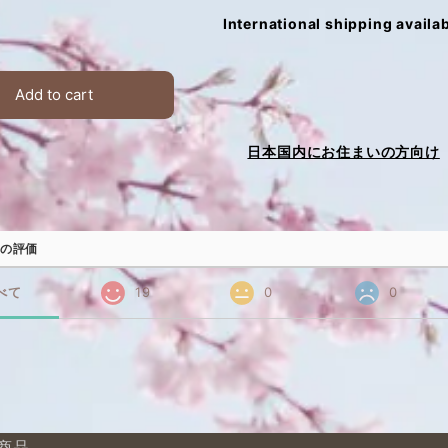
International shipping availa
Add to cart
日本国内にお住まいの方向け
の評価
べて
19
0
0