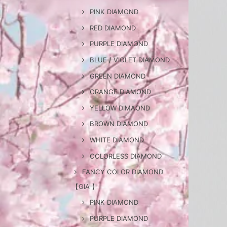
PINK DIAMOND
RED DIAMOND
PURPLE DIAMOND
BLUE / VIOLET DIAMOND
GREEN DIAMOND
ORANGE DIAMOND
YELLOW DIMAOND
BROWN DIAMOND
WHITE DIAMOND
COLORLESS DIAMOND
FANCY COLOR DIAMOND
【GIA 】
PINK DIAMOND
PURPLE DIAMOND