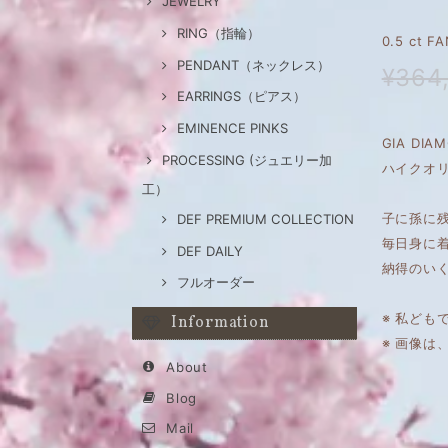
JEWELRY
RING（指輪）
0.5 ct 
PENDANT（ネックレス）
¥364
EARRINGS（ピアス）
EMINENCE PINKS
GIA DI
PROCESSING (ジュエリー加
ハイクオリ
工）
子に孫に
DEF PREMIUM COLLECTION
毎日身に
DEF DAILY
納得のい
フルオーダー
※ 私ども
Information
※ 画像
About
Blog
Mail