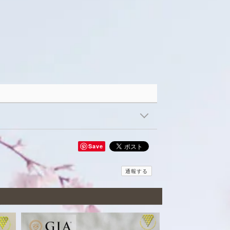
Save
通報する