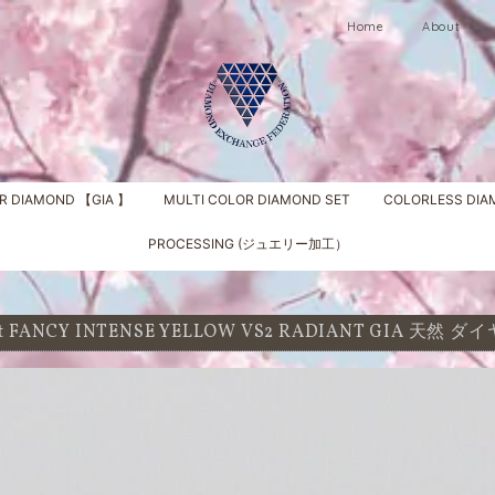
Home
About
R DIAMOND 【GIA 】
MULTI COLOR DIAMOND SET
COLORLESS DI
PROCESSING (ジュエリー加工）
 ct FANCY INTENSE YELLOW VS2 RADIANT GIA 天然