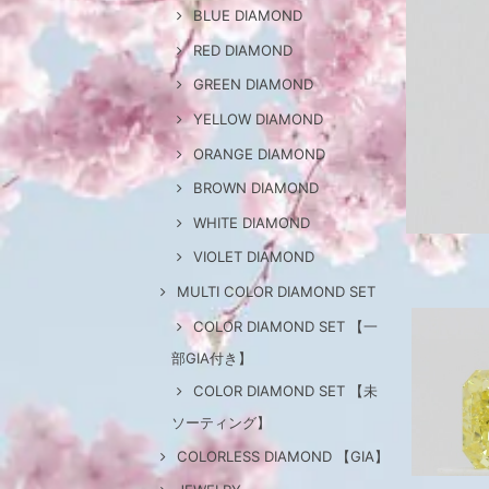
BLUE DIAMOND
RED DIAMOND
GREEN DIAMOND
YELLOW DIAMOND
ORANGE DIAMOND
BROWN DIAMOND
WHITE DIAMOND
VIOLET DIAMOND
MULTI COLOR DIAMOND SET
COLOR DIAMOND SET 【一
部GIA付き】
COLOR DIAMOND SET 【未
ソーティング】
COLORLESS DIAMOND 【GIA】