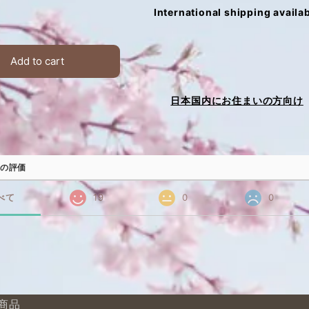
International shipping availa
Add to cart
日本国内にお住まいの方向け
の評価
べて
19
0
0
商品