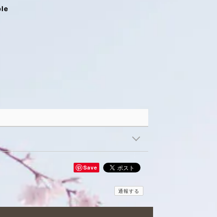
ble
Save
通報する