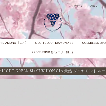
Home
About
R DIAMOND 【GIA 】
MULTI COLOR DIAMOND SET
COLORLESS DI
PROCESSING (ジュエリー加工）
 ct LIGHT GREEN SI1 CUSHION GIA 天然 ダイヤモンド ル