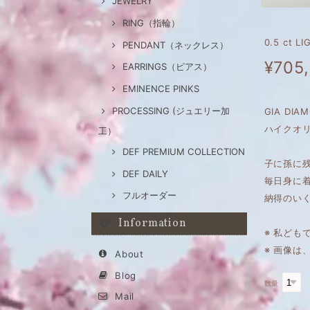
JEWELRY
RING（指輪）
0.5 ct 
PENDANT（ネックレス）
¥705
EARRINGS（ピアス）
EMINENCE PINKS
PROCESSING (ジュエリー加
GIA DI
ハイクオリ
工）
DEF PREMIUM COLLECTION
子に孫に
DEF DAILY
毎日身に
フルオーダー
納得のい
Information
※ 私ども
※ 画像
About
Blog
数量
Mail