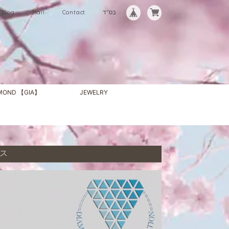
Blog
Mail
Contact
בס"ד
AMOND 【GIA】
JEWELRY
ース