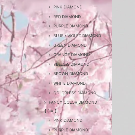
PINK DIAMOND
RED DIAMOND
PURPLE DIAMOND
BLUE / VIOLET DIAMOND
GREEN DIAMOND
ORANGE DIAMOND
YELLOW DIMAOND
BROWN DIAMOND
WHITE DIAMOND
COLORLESS DIAMOND
FANCY COLOR DIAMOND
【GIA 】
PINK DIAMOND
PURPLE DIAMOND