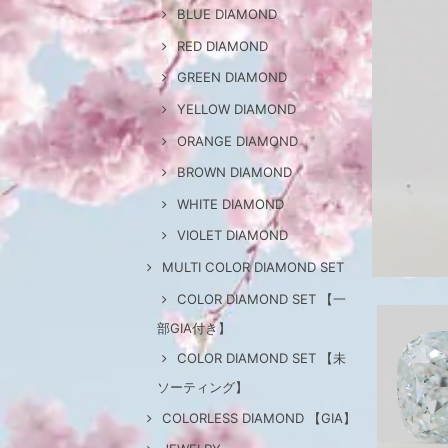
BLUE DIAMOND
RED DIAMOND
GREEN DIAMOND
YELLOW DIAMOND
ORANGE DIAMOND
BROWN DIAMOND
WHITE DIAMOND
VIOLET DIAMOND
MULTI COLOR DIAMOND SET
COLOR DIAMOND SET 【一
部GIA付き】
COLOR DIAMOND SET 【未
ソーティング】
COLORLESS DIAMOND 【GIA】