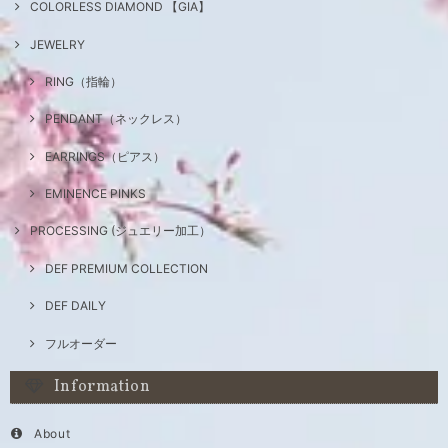
COLORLESS DIAMOND 【GIA】
JEWELRY
RING（指輪）
PENDANT（ネックレス）
EARRINGS（ピアス）
EMINENCE PINKS
PROCESSING (ジュエリー加工）
DEF PREMIUM COLLECTION
DEF DAILY
フルオーダー
Information
About