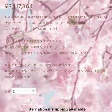
¥3,117,364
GIA DIAMOND 0.37 ct FANCY INTENSE GREEN SI2 CUSHION GIA
天然 ダイヤモンド ルース 天然 ルース ダイヤモンド 裸石
ハイクオリティー 【GIAレポート付】
子に孫に残したい特別なダイヤモンドも、
毎日身に着けられる気軽なダイヤモンドも、
納得のいくダイヤモンドを納得のいく価格でご購入ください。
※ 私どもで扱うダイヤモンドはすべて新品です。
※ 画像は、商品・グレーディングレポートともに、サンプルではなく当
該商品の画像です。
数量
International shipping available