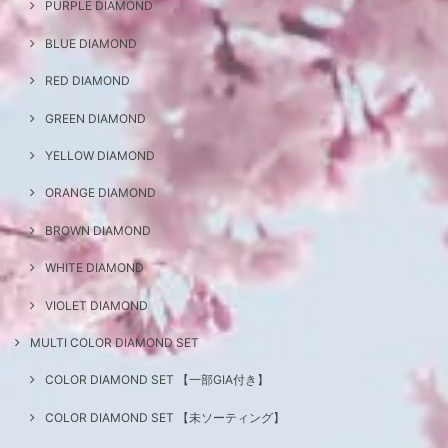
PURPLE DIAMOND
BLUE DIAMOND
RED DIAMOND
GREEN DIAMOND
YELLOW DIAMOND
ORANGE DIAMOND
BROWN DIAMOND
WHITE DIAMOND
VIOLET DIAMOND
MULTI COLOR DIAMOND SET
COLOR DIAMOND SET 【一部GIA付き】
COLOR DIAMOND SET 【未ソーティング】