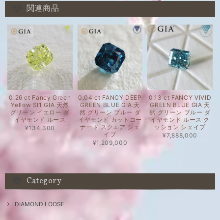
関連商品
0.26 ct Fancy Green
0.04 ct FANCY DEEP
0.13 ct FANCY VIVID
Yellow SI1 GIA 天然
GREEN BLUE GIA 天
GREEN BLUE GIA 天
グリーン イエロー ダ
然 グリーン ブルー ダ
然 グリーン ブルー ダ
イヤモンド ルース
イヤモンド カットコー
イヤモンド ルース ク
ナード スクエア シェ
ッション シェイプ
¥134,300
イプ
¥7,888,000
¥1,209,000
Category
DIAMOND LOOSE