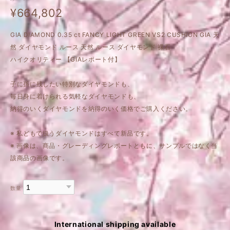
¥664,802
GIA DIAMOND 0.35 ct FANCY LIGHT GREEN VS2 CUSHION GIA 天
然 ダイヤモンド ルース 天然 ルース ダイヤモンド 裸石
ハイクオリティー 【GIAレポート付】
子に孫に残したい特別なダイヤモンドも、
毎日身に着けられる気軽なダイヤモンドも、
納得のいくダイヤモンドを納得のいく価格でご購入ください。
※ 私どもで扱うダイヤモンドはすべて新品です。
※ 画像は、商品・グレーディングレポートともに、サンプルではなく当
該商品の画像です。
数量
International shipping available