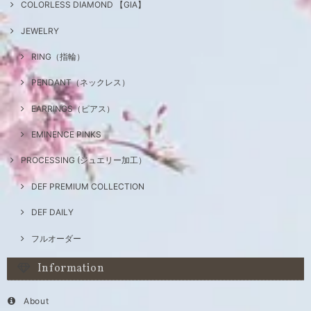
COLORLESS DIAMOND 【GIA】
JEWELRY
RING（指輪）
PENDANT（ネックレス）
EARRINGS（ピアス）
EMINENCE PINKS
PROCESSING (ジュエリー加工）
DEF PREMIUM COLLECTION
DEF DAILY
フルオーダー
Information
About