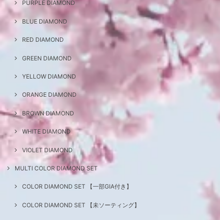
PURPLE DIAMOND
BLUE DIAMOND
RED DIAMOND
GREEN DIAMOND
YELLOW DIAMOND
ORANGE DIAMOND
BROWN DIAMOND
WHITE DIAMOND
VIOLET DIAMOND
MULTI COLOR DIAMOND SET
COLOR DIAMOND SET 【一部GIA付き】
COLOR DIAMOND SET 【未ソーティング】