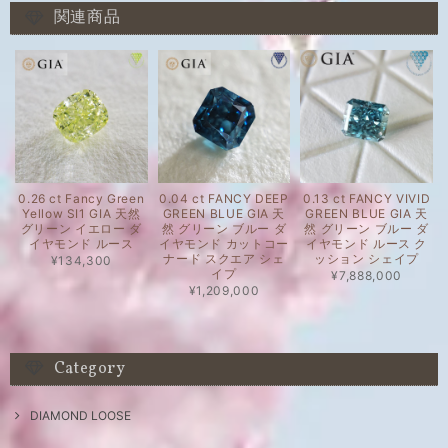
関連商品
0.26 ct Fancy Green
0.04 ct FANCY DEEP
0.13 ct FANCY VIVID
Yellow SI1 GIA 天然
GREEN BLUE GIA 天
GREEN BLUE GIA 天
グリーン イエロー ダ
然 グリーン ブルー ダ
然 グリーン ブルー ダ
イヤモンド ルース
イヤモンド カットコー
イヤモンド ルース ク
ナード スクエア シェ
ッション シェイプ
¥134,300
イプ
¥7,888,000
¥1,209,000
Category
DIAMOND LOOSE