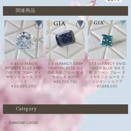
関連商品
0.45 ct FANCY
0.13 ct FANCY VIVID
0.5 ct FANCY DEEP
INTENSE BLUE VVS1
GREEN BLUE GIA 天
GRAYISH BLUE SI2
GIA 天然 ブルー ダイ
然 グリーン ブルー ダ
GIA 天然 ブルー ダイ
ヤモンド ルース ラウ
イヤモンド ルース ク
ヤモンド ルース
ンド
ッション シェイプ
¥30,750,750
¥30,000,000
¥7,888,000
Category
DIAMOND LOOSE