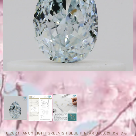
0.28 ct FANCY LIGHT GREENISH BLUE I1 PEAR GIA 天然 ダイヤモ