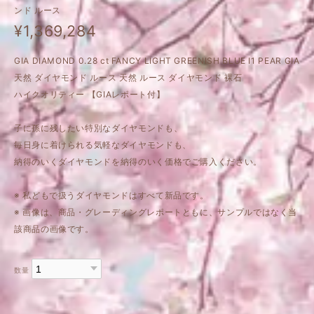
ンド ルース
¥1,369,284
GIA DIAMOND 0.28 ct FANCY LIGHT GREENISH BLUE I1 PEAR GIA
天然 ダイヤモンド ルース 天然 ルース ダイヤモンド 裸石
ハイクオリティー 【GIAレポート付】
子に孫に残したい特別なダイヤモンドも、
毎日身に着けられる気軽なダイヤモンドも、
納得のいくダイヤモンドを納得のいく価格でご購入ください。
※ 私どもで扱うダイヤモンドはすべて新品です。
※ 画像は、商品・グレーディングレポートともに、サンプルではなく当
該商品の画像です。
数量