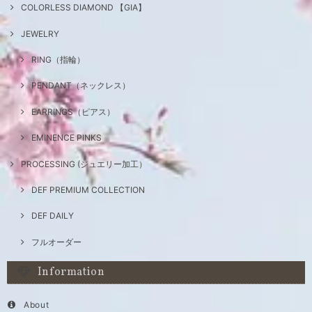
COLORLESS DIAMOND 【GIA】
JEWELRY
RING（指輪）
PENDANT（ネックレス）
EARRINGS（ピアス）
EMINENCE PINKS
PROCESSING (ジュエリー加工）
DEF PREMIUM COLLECTION
DEF DAILY
フルオーダー
Information
About