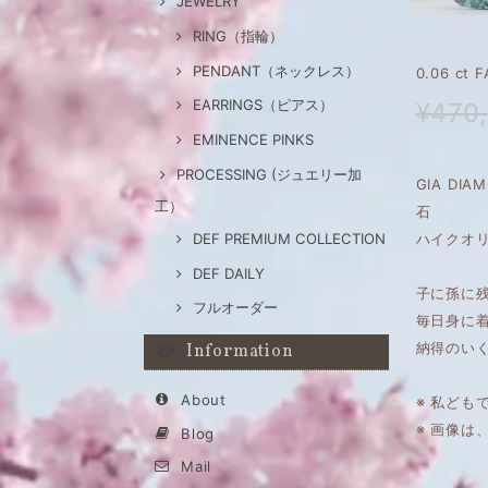
JEWELRY
RING（指輪）
PENDANT（ネックレス）
0.06 ct
EARRINGS（ピアス）
¥470
EMINENCE PINKS
PROCESSING (ジュエリー加
GIA DI
工）
石
ハイクオリ
DEF PREMIUM COLLECTION
DEF DAILY
子に孫に
フルオーダー
毎日身に
納得のい
Information
About
※ 私ども
※ 画像
Blog
Mail