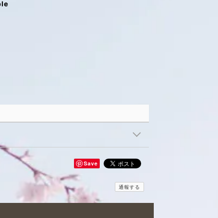
ble
Save
通報する