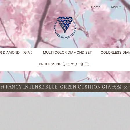
Home
About
R DIAMOND 【GIA 】
MULTI COLOR DIAMOND SET
COLORLESS DI
PROCESSING (ジュエリー加工）
6 ct FANCY INTENSE BLUE-GREEN CUSHION GIA 