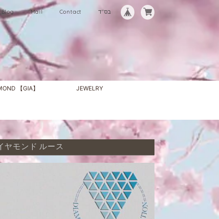
Blog
Mail
Contact
בס"ד
AMOND 【GIA】
JEWELRY
天然 ダイヤモンド ルース