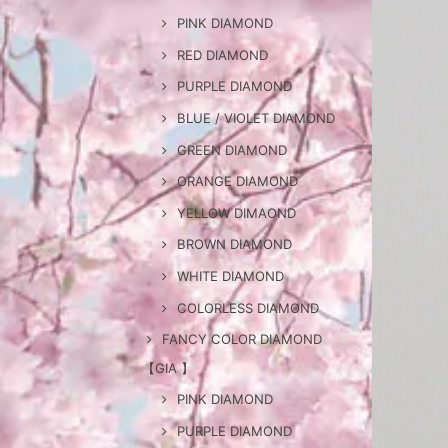
PINK DIAMOND
RED DIAMOND
PURPLE DIAMOND
BLUE / VIOLET DIAMOND
GREEN DIAMOND
ORANGE DIAMOND
YELLOW DIMAOND
BROWN DIAMOND
WHITE DIAMOND
COLORLESS DIAMOND
FANCY COLOR DIAMOND
【GIA 】
PINK DIAMOND
PURPLE DIAMOND