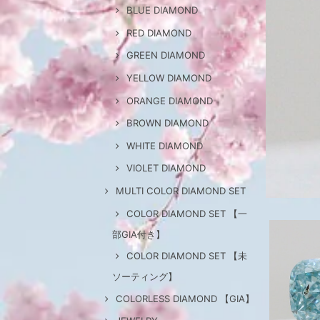
BLUE DIAMOND
RED DIAMOND
GREEN DIAMOND
YELLOW DIAMOND
ORANGE DIAMOND
BROWN DIAMOND
WHITE DIAMOND
VIOLET DIAMOND
MULTI COLOR DIAMOND SET
COLOR DIAMOND SET 【一
部GIA付き】
COLOR DIAMOND SET 【未
ソーティング】
COLORLESS DIAMOND 【GIA】