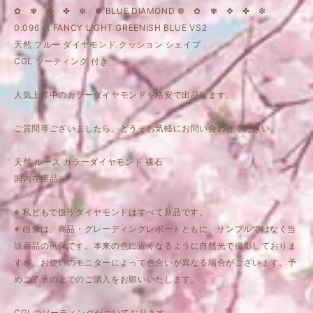
✿ ✾ ✥ ✤ ✼ ✽ BLUE DIAMOND ❁ ✿ ✾ ✥ ✤ ✼
0.096 ct FANCY LIGHT GREENISH BLUE VS2
天然 ブルー ダイヤモンド クッション シェイプ
CGL ソーティング 付き
人気上昇中のカラーダイヤモンドを格安で出品します。
ご質問等ございましたら、どうぞお気軽にお問い合わせください。
天然 ルース カラーダイヤモンド 裸石
国内在庫品
※ 私どもで扱うダイヤモンドはすべて新品です。
※ 画像は、商品・グレーディングレポートともに、サンプルではなく当
該商品の画像です。本来の色に近くなるように自然光で撮影しておりま
すが、お使いのモニターによって色合いが異なる場合がございます。予
めご了承の上でのご購入をお願いいたします。
CGLのソーティングがついております。