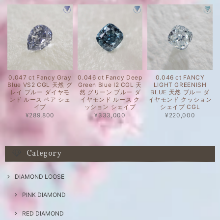
0.047 ct Fancy Gray
0.046 ct Fancy Deep
0.046 ct FANCY
Blue VS2 CGL 天然 グ
Green Blue I2 CGL 天
LIGHT GREENISH
レイ ブルー ダイヤモ
然 グリーン ブルー ダ
BLUE 天然 ブルー ダ
ンド ルース ペア シェ
イヤモンド ルース ク
イヤモンド クッション
イプ
ッション シェイプ
シェイプ CGL
¥289,800
¥333,000
¥220,000
Category
DIAMOND LOOSE
PINK DIAMOND
RED DIAMOND