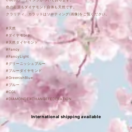
色の起源もダイヤモンド自体も天然です。
クラリティ、カラットはソーティング(画像)をご覧ください。
#天然
#ダイヤモンド
#天然ダイヤモンド
#Fancy
#FancyLight
#グリーニッシュブルー
#ブルーダイヤモンド
#GreenishBlue
#ブルー
#CGL
#DIAMONDEXCHANGEFEDERATION
International shipping available