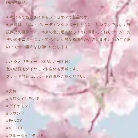
国内在庫品
※ 私どもで扱うダイヤモンドはすべて新品です。
※ 画像は、商品・グレーディングレポートともに、サンプルではなく当
該商品の画像です。本来の色に近くなるように撮影しておりますが、お
使いのモニターによって色合いが異なる場合がございます。予めご了承
の上でのご購入をお願いいたします。
ハイクオリティー 【GIAレポート付】
色の起源もダイヤモンド自体も天然です。
グレード詳細はレポート画像をご覧ください。
#天然
#天然ダイヤモンド
#ダイヤモンド
#ラウンド
#FANCY
#VIOLET
#ブルーダイヤモンド