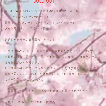
¥392,300
SOLD OUT
✤ ✼ ✽ ❁ GRAY VIOLET DIAMOND ❁ ✿ ✾ ✥
0.03 ct Fancy Gray Violet GIA
天然 グレイ(グレー） ヴァイオレット (バイオレット）
ダイヤモンド ルース ラウンド
厳選したカラーの高品質ダイヤモンドです。
正統派GRAY VIOLET。厳粛で高貴な雰囲気をまとったルースです。
三日月の周り、若干明るく照らされた雲のない真夜中の群青色の空のよ
うなお色のダイヤモンド。
ルースが小さいので、クラリティグレードがありませんが、SI-VSあた
りかと思います。GIAは、小数点第2位まで（切り捨て）なので、0.03
ですが0.04ct弱ございます。
ご質問等ございましたら、どうぞお気軽にお問い合わせください。
天然 ルース カラーダイヤモンド 裸石