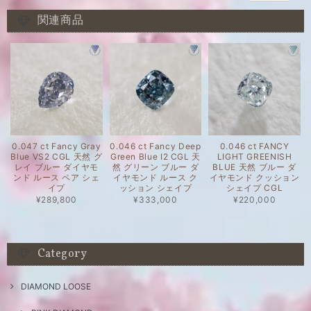
関連商品
0.047 ct Fancy Gray
0.046 ct Fancy Deep
0.046 ct FANCY
Blue VS2 CGL 天然 グ
Green Blue I2 CGL 天
LIGHT GREENISH
レイ ブルー ダイヤモ
然 グリーン ブルー ダ
BLUE 天然 ブルー ダ
ンド ルース ペア シェ
イヤモンド ルース ク
イヤモンド クッション
イプ
ッション シェイプ
シェイプ CGL
¥289,800
¥333,000
¥220,000
Category
DIAMOND LOOSE