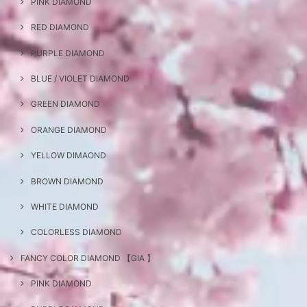
PINK DIAMOND
RED DIAMOND
PURPLE DIAMOND
BLUE / VIOLET DIAMOND
GREEN DIAMOND
ORANGE DIAMOND
YELLOW DIMAOND
BROWN DIAMOND
WHITE DIAMOND
COLORLESS DIAMOND
FANCY COLOR DIAMOND 【GIA 】
PINK DIAMOND