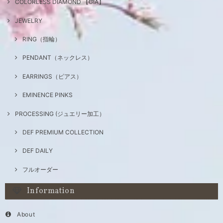
COLORLESS DIAMOND 【GIA】
JEWELRY
RING（指輪）
PENDANT（ネックレス）
EARRINGS（ピアス）
EMINENCE PINKS
PROCESSING (ジュエリー加工）
DEF PREMIUM COLLECTION
DEF DAILY
フルオーダー
Information
About