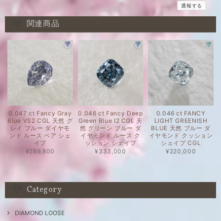
通報する
関連商品
0.047 ct Fancy Gray
0.046 ct Fancy Deep
0.046 ct FANCY
Blue VS2 CGL 天然 グ
Green Blue I2 CGL 天
LIGHT GREENISH
レイ ブルー ダイヤモ
然 グリーン ブルー ダ
BLUE 天然 ブルー ダ
ンド ルース ペア シェ
イヤモンド ルース ク
イヤモンド クッション
イプ
ッション シェイプ
シェイプ CGL
¥289,800
¥333,000
¥220,000
Category
DIAMOND LOOSE