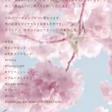
めご了承の上でのご購入をお願いいたします。
CGLのソーティングがついております。
色の起源もダイヤモンド自体も天然です。
クラリティ、カラットはソーティング(画像)をご覧ください。
#天然
#ダイヤモンド
#天然ダイヤモンド
#Fancy
#FancyLight
#グリーニッシュブルー
#ブルーダイヤモンド
#GreenishBlue
#ブルー
#CGL
#DIAMONDEXCHANGEFEDERATION