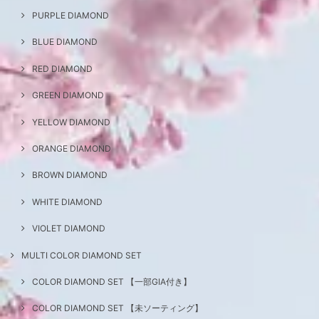
PURPLE DIAMOND
BLUE DIAMOND
RED DIAMOND
GREEN DIAMOND
YELLOW DIAMOND
ORANGE DIAMOND
BROWN DIAMOND
WHITE DIAMOND
VIOLET DIAMOND
MULTI COLOR DIAMOND SET
COLOR DIAMOND SET 【一部GIA付き】
COLOR DIAMOND SET 【未ソーティング】