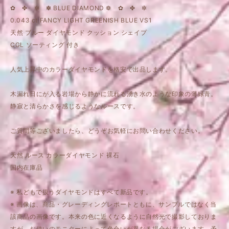
✿ ✤ ✼ ✽ BLUE DIAMOND ❁ ✿ ✤ ✼
0.043 ct FANCY LIGHT GREENISH BLUE VS1
天然 ブルー ダイヤモンド クッション シェイプ
CGL ソーティング 付き
人気上昇中のカラーダイヤモンドを格安で出品します。
木漏れ日にが入る岩場から静かに流れる湧き水のような印象の薄緑青。
静寂と清らかさを感じるようなルースです。
ご質問等ございましたら、どうぞお気軽にお問い合わせください。
天然 ルース カラーダイヤモンド 裸石
国内在庫品
※ 私どもで扱うダイヤモンドはすべて新品です。
※ 画像は、商品・グレーディングレポートともに、サンプルではなく当
該商品の画像です。本来の色に近くなるように自然光で撮影しておりま
すが、お使いのモニターによって色合いが異なる場合がございます。予