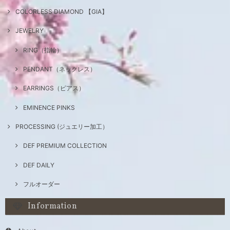
COLORLESS DIAMOND 【GIA】
JEWELRY
RING（指輪）
PENDANT（ネックレス）
EARRINGS（ピアス）
EMINENCE PINKS
PROCESSING (ジュエリー加工）
DEF PREMIUM COLLECTION
DEF DAILY
フルオーダー
Information