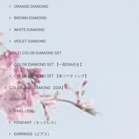
ORANGE DIAMOND
BROWN DIAMOND
WHITE DIAMOND
VIOLET DIAMOND
MULTI COLOR DIAMOND SET
COLOR DIAMOND SET 【一部GIA付き】
COLOR DIAMOND SET 【未ソーティング】
COLORLESS DIAMOND 【GIA】
JEWELRY
RING（指輪）
PENDANT（ネックレス）
EARRINGS（ピアス）