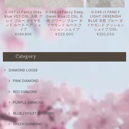
0.047 ct Fancy Gray
0.046 ct Fancy Deep
0.046 ct FANCY
Blue VS2 CGL 天然 グ
Green Blue I2 CGL 天
LIGHT GREENISH
レイ ブルー ダイヤモ
然 グリーン ブルー ダ
BLUE 天然 ブルー ダ
ンド ルース ペア シェ
イヤモンド ルース ク
イヤモンド クッション
イプ
ッション シェイプ
シェイプ CGL
¥289,800
¥333,000
¥220,000
Category
DIAMOND LOOSE
PINK DIAMOND
RED DIAMOND
PURPLE DIAMOND
BLUE / VIOLET DIAMOND
GREEN DIAMOND