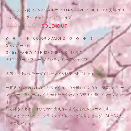
GIAレポート付 0.05 ct FANCY INTENSE GREEN BLUE GIA 天然 グリ
ーン ブルー ダイヤモンド ペアシェイプ
¥800,000
SOLD OUT
✿ ✤ ✼ ✽ COLOR DIAMOND ❁ ✿ ✤ ✼
GIAレポート付
0.05 ct FANCY INTENSE GREEN BLUE GIA
天然 グリーン ブルー ダイヤモンド ペアシェイプ
人気上昇中のカラーダイヤモンドを格安で出品します。
一度見たら忘れられなくなりそうな、心を動かすような、魅惑のグリー
ンブルー。青い炎のような光をたたえたVIVID寄りの濃いインテンスで
す。
艶と輝きのある、なかなか出会えないようなお色のルースです。
ルースが小さいので、クラリティグレードがありませんが、SI-VSあた
りかと思います。