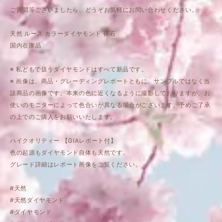
ご質問等ございましたら、どうぞお気軽にお問い合わせください。
天然 ルース カラーダイヤモンド 裸石
国内在庫品
※ 私どもで扱うダイヤモンドはすべて新品です。
※ 画像は、商品・グレーディングレポートともに、サンプルではなく当
該商品の画像です。本来の色に近くなるように撮影しておりますが、お
使いのモニターによって色合いが異なる場合がございます。予めご了承
の上でのご購入をお願いいたします。
ハイクオリティー 【GIAレポート付】
色の起源もダイヤモンド自体も天然です。
グレード詳細はレポート画像をご覧ください。
#天然
#天然ダイヤモンド
#ダイヤモンド