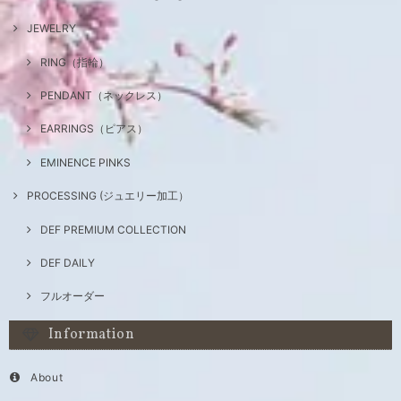
JEWELRY
RING（指輪）
PENDANT（ネックレス）
EARRINGS（ピアス）
EMINENCE PINKS
PROCESSING (ジュエリー加工）
DEF PREMIUM COLLECTION
DEF DAILY
フルオーダー
Information
About