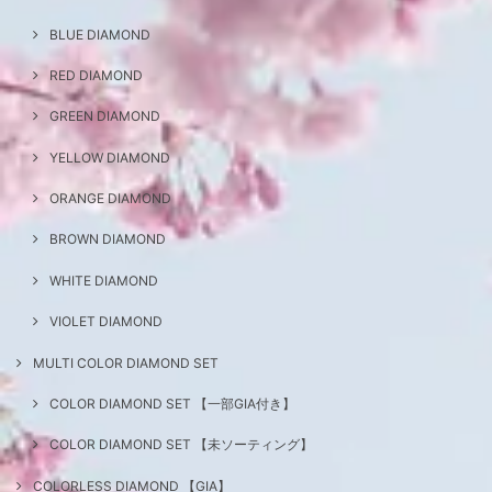
BLUE DIAMOND
RED DIAMOND
GREEN DIAMOND
YELLOW DIAMOND
ORANGE DIAMOND
BROWN DIAMOND
WHITE DIAMOND
VIOLET DIAMOND
MULTI COLOR DIAMOND SET
COLOR DIAMOND SET 【一部GIA付き】
COLOR DIAMOND SET 【未ソーティング】
COLORLESS DIAMOND 【GIA】