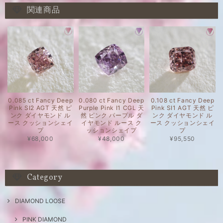
関連商品
0.085 ct Fancy Deep
0.080 ct Fancy Deep
0.108 ct Fancy Deep
Pink SI2 AGT 天然 ピ
Purple Pink I1 CGL 天
Pink SI1 AGT 天然 ピ
ンク ダイヤモンド ル
然 ピンク パープル ダ
ンク ダイヤモンド ル
ース クッションシェイ
イヤモンド ルース ク
ース クッションシェイ
プ
ッションシェイプ
プ
¥68,000
¥48,000
¥95,550
Category
DIAMOND LOOSE
PINK DIAMOND