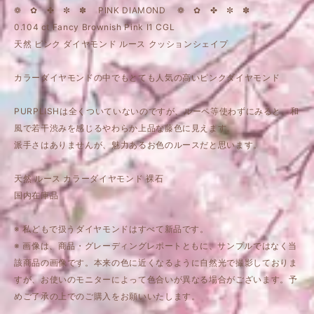
❁ ✿ ✤ ✼ ✽ PINK DIAMOND ❁ ✿ ✤ ✼ ✽
0.104 ct Fancy Brownish Pink I1 CGL
天然 ピンク ダイヤモンド ルース クッションシェイプ
カラーダイヤモンドの中でもとても人気の高いピンクダイヤモンド
PURPLISHは全くついていないのですが、ルーペ等使わずにみると、和
風で若干渋みを感じるやわらか上品な藤色に見えます。
派手さはありませんが、魅力あるお色のルースだと思います。
天然 ルース カラーダイヤモンド 裸石
国内在庫品
※ 私どもで扱うダイヤモンドはすべて新品です。
※ 画像は、商品・グレーディングレポートともに、サンプルではなく当
該商品の画像です。本来の色に近くなるように自然光で撮影しておりま
すが、お使いのモニターによって色合いが異なる場合がございます。予
めご了承の上でのご購入をお願いいたします。