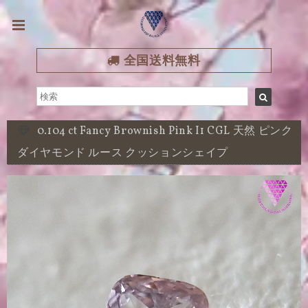
全国送料無料
0.104 ct Fancy Brownish Pink I1 CGL 天然 ピンク
ダイヤモンド ルース クッションシェイプ