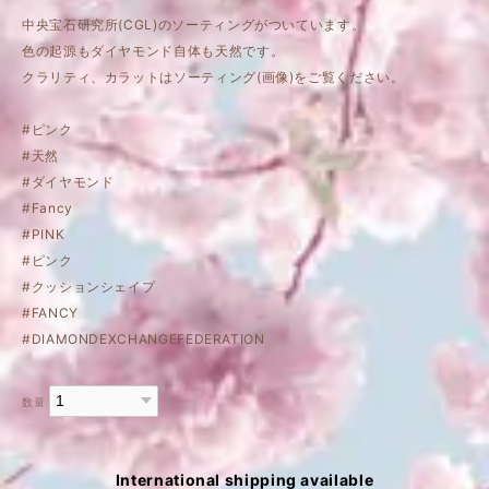
中央宝石研究所(CGL)のソーティングがついています。
色の起源もダイヤモンド自体も天然です。
クラリティ、カラットはソーティング(画像)をご覧ください。
#ピンク
#天然
#ダイヤモンド
#Fancy
#PINK
#ピンク
#クッションシェイプ
#FANCY
#DIAMONDEXCHANGEFEDERATION
数量
International shipping available