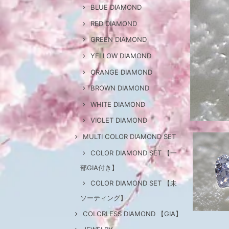
BLUE DIAMOND
RED DIAMOND
GREEN DIAMOND
YELLOW DIAMOND
ORANGE DIAMOND
BROWN DIAMOND
WHITE DIAMOND
VIOLET DIAMOND
MULTI COLOR DIAMOND SET
COLOR DIAMOND SET 【一
部GIA付き】
COLOR DIAMOND SET 【未
ソーティング】
COLORLESS DIAMOND 【GIA】