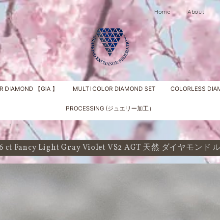
Home
About
R DIAMOND 【GIA 】
MULTI COLOR DIAMOND SET
COLORLESS DI
PROCESSING (ジュエリー加工）
26 ct Fancy Light Gray Violet VS2 AGT 天然 ダイヤモ