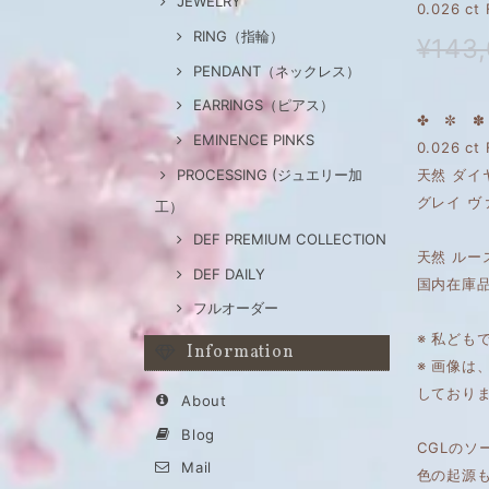
JEWELRY
0.026 c
RING（指輪）
¥143
PENDANT（ネックレス）
EARRINGS（ピアス）
✤ ✼ ✽ 
EMINENCE PINKS
0.026 ct 
PROCESSING (ジュエリー加
天然 ダイ
グレイ 
工）
DEF PREMIUM COLLECTION
天然 ルー
DEF DAILY
国内在庫
フルオーダー
※ 私ども
Information
※ 画像
しており
About
Blog
CGLのソ
Mail
色の起源