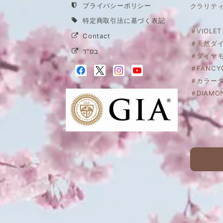
プライバシーポリシー
クラリティ
特定商取引法に基づく表記
＃VIOLET
Contact
＃天然ダ
בס"ד
＃ダイヤ
＃FANCYG
＃カラー
＃DIAMO