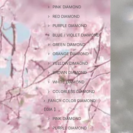
PINK DIAMOND
RED DIAMOND
PURPLE DIAMOND
BLUE / VIOLET DIAMOND
GREEN DIAMOND
ORANGE DIAMOND
YELLOW DIMAOND
BROWN DIAMOND
WHITE DIAMOND
COLORLESS DIAMOND
FANCY COLOR DIAMOND
【GIA 】
PINK DIAMOND
PURPLE DIAMOND