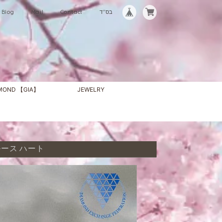
Blog
Mail
Contact
בס"ד
AMOND 【GIA】
JEWELRY
ンド ルース ハート