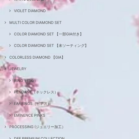
VIOLET DIAMOND
MULTI COLOR DIAMOND SET
COLOR DIAMOND SET 【一部GIA付き】
COLOR DIAMOND SET 【未ソーティング】
COLORLESS DIAMOND 【GIA】
JEWELRY
RING（指輪）
PENDANT（ネックレス）
EARRINGS（ピアス）
EMINENCE PINKS
PROCESSING (ジュエリー加工）
DEF PREMIUM COLLECTION