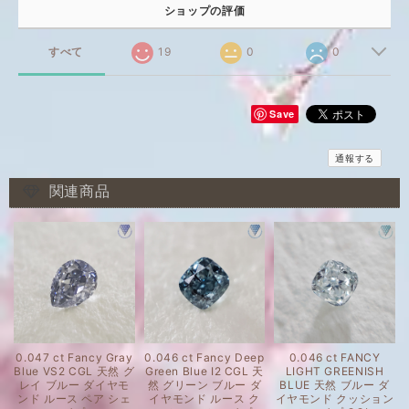
ショップの評価
すべて
19
0
0
Save
通報する
関連商品
0.047 ct Fancy Gray
0.046 ct Fancy Deep
0.046 ct FANCY
Blue VS2 CGL 天然 グ
Green Blue I2 CGL 天
LIGHT GREENISH
レイ ブルー ダイヤモ
然 グリーン ブルー ダ
BLUE 天然 ブルー ダ
ンド ルース ペア シェ
イヤモンド ルース ク
イヤモンド クッション