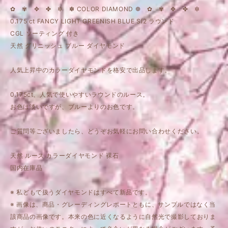
✿ ✾ ✥ ✤ ✼ ✽ COLOR DIAMOND ❁ ✿ ✾ ✥ ✤ ✼
0.175 ct FANCY LIGHT GREENISH BLUE SI2 ラウンド
CGL ソーティング 付き
天然 グリニッシュ ブルー ダイヤモンド
人気上昇中のカラーダイヤモンドを格安で出品します。
0.175ct、人気で使いやすいラウンドのルース。
お色は淡いですが、ブルーよりのお色です。
ご質問等ございましたら、どうぞお気軽にお問い合わせください。
天然 ルース カラーダイヤモンド 裸石
国内在庫品
※ 私どもで扱うダイヤモンドはすべて新品です。
※ 画像は、商品・グレーディングレポートともに、サンプルではなく当
該商品の画像です。本来の色に近くなるように自然光で撮影しておりま