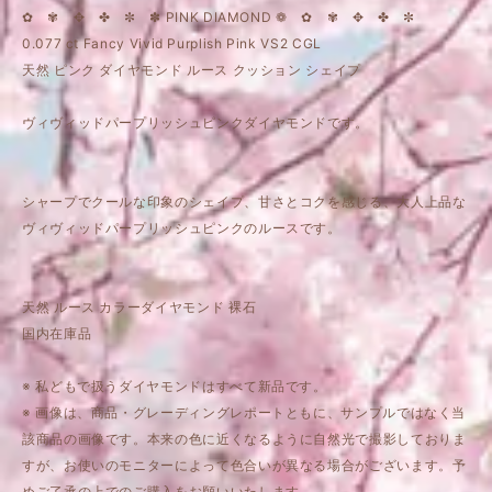
✿ ✾ ✥ ✤ ✼ ✽ PINK DIAMOND ❁ ✿ ✾ ✥ ✤ ✼
0.077 ct Fancy Vivid Purplish Pink VS2 CGL
天然 ピンク ダイヤモンド ルース クッション シェイプ
ヴィヴィッドパープリッシュピンクダイヤモンドです。
シャープでクールな印象のシェイプ、甘さとコクを感じる、大人上品な
ヴィヴィッドパープリッシュピンクのルースです。
天然 ルース カラーダイヤモンド 裸石
国内在庫品
※ 私どもで扱うダイヤモンドはすべて新品です。
※ 画像は、商品・グレーディングレポートともに、サンプルではなく当
該商品の画像です。本来の色に近くなるように自然光で撮影しておりま
すが、お使いのモニターによって色合いが異なる場合がございます。予
めご了承の上でのご購入をお願いいたします。