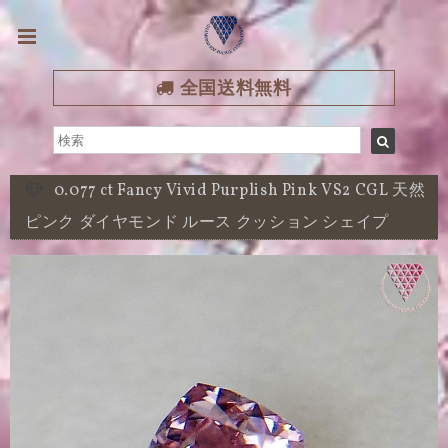
全国送料無料
0.077 ct Fancy Vivid Purplish Pink VS2 CGL 天然
ピンク ダイヤモンド ルース クッション シェイプ