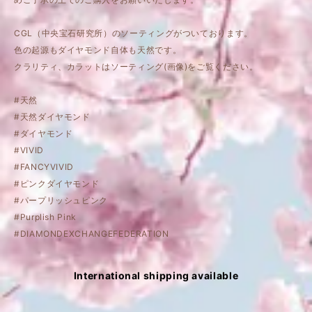
CGL（中央宝石研究所）のソーティングがついております。
色の起源もダイヤモンド自体も天然です。
クラリティ、カラットはソーティング(画像)をご覧ください。
#天然
#天然ダイヤモンド
#ダイヤモンド
#VIVID
#FANCYVIVID
#ピンクダイヤモンド
#パープリッシュピンク
#Purplish Pink
#DIAMONDEXCHANGEFEDERATION
International shipping available