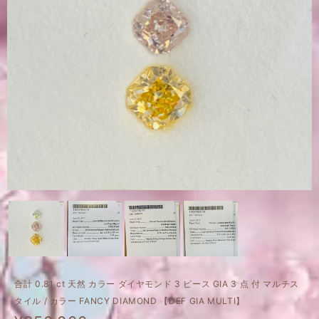
合計 0.81 ct 天然 カラー ダイヤモンド 3 ピース GIA 3 点 付 マルチス
タイル / カラー FANCY DIAMOND 【DEF GIA MULTI】