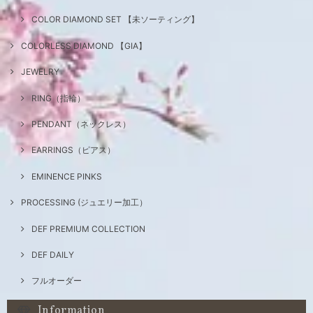
COLOR DIAMOND SET 【未ソーティング】
COLORLESS DIAMOND 【GIA】
JEWELRY
RING（指輪）
PENDANT（ネックレス）
EARRINGS（ピアス）
EMINENCE PINKS
PROCESSING (ジュエリー加工）
DEF PREMIUM COLLECTION
DEF DAILY
フルオーダー
Information