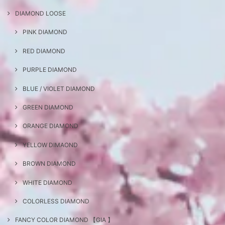
DIAMOND LOOSE
PINK DIAMOND
RED DIAMOND
PURPLE DIAMOND
BLUE / VIOLET DIAMOND
GREEN DIAMOND
ORANGE DIAMOND
YELLOW DIMAOND
BROWN DIAMOND
WHITE DIAMOND
COLORLESS DIAMOND
FANCY COLOR DIAMOND 【GIA 】