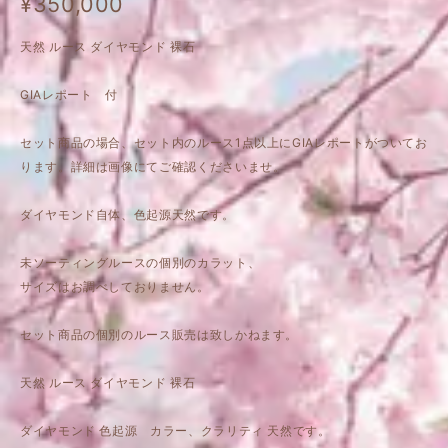
¥350,000
天然 ルース ダイヤモンド 裸石
GIAレポート 付
セット商品の場合、セット内のルース1点以上にGIAレポートがついてお
ります。詳細は画像にてご確認くださいませ。
ダイヤモンド自体、色起源天然です。
未ソーティングルースの個別のカラット、
サイズはお調べしておりません。
セット商品の個別のルース販売は致しかねます。
天然 ルース ダイヤモンド 裸石
ダイヤモンド 色起源 カラー、クラリティ 天然です。