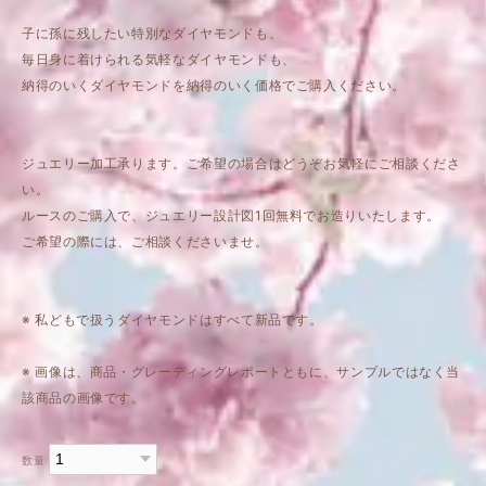
子に孫に残したい特別なダイヤモンドも、
毎日身に着けられる気軽なダイヤモンドも、
納得のいくダイヤモンドを納得のいく価格でご購入ください。
ジュエリー加工承ります。ご希望の場合はどうぞお気軽にご相談くださ
い。
ルースのご購入で、ジュエリー設計図1回無料でお造りいたします。
ご希望の際には、ご相談くださいませ。
※ 私どもで扱うダイヤモンドはすべて新品です。
※ 画像は、商品・グレーディングレポートともに、サンプルではなく当
該商品の画像です。
数量