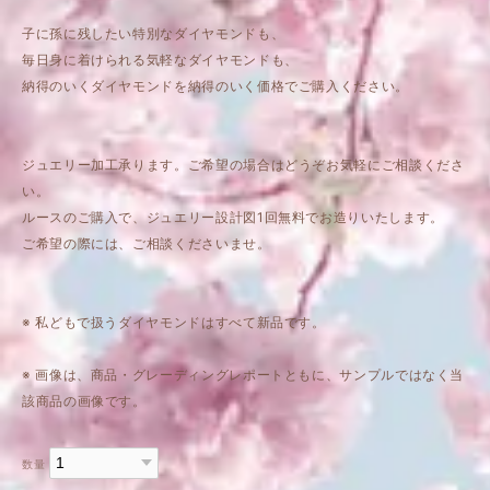
子に孫に残したい特別なダイヤモンドも、
毎日身に着けられる気軽なダイヤモンドも、
納得のいくダイヤモンドを納得のいく価格でご購入ください。
ジュエリー加工承ります。ご希望の場合はどうぞお気軽にご相談くださ
い。
ルースのご購入で、ジュエリー設計図1回無料でお造りいたします。
ご希望の際には、ご相談くださいませ。
※ 私どもで扱うダイヤモンドはすべて新品です。
※ 画像は、商品・グレーディングレポートともに、サンプルではなく当
該商品の画像です。
数量