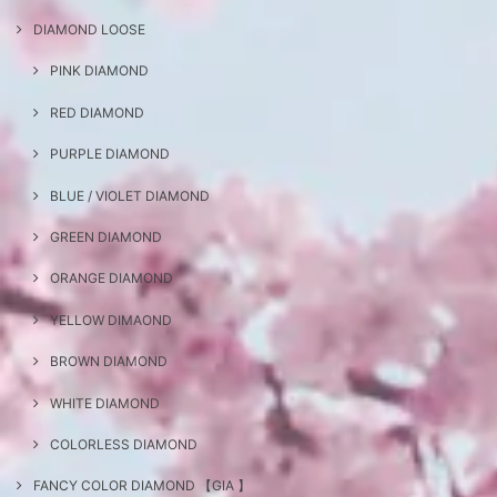
DIAMOND LOOSE
PINK DIAMOND
RED DIAMOND
PURPLE DIAMOND
BLUE / VIOLET DIAMOND
GREEN DIAMOND
ORANGE DIAMOND
YELLOW DIMAOND
BROWN DIAMOND
WHITE DIAMOND
COLORLESS DIAMOND
FANCY COLOR DIAMOND 【GIA 】