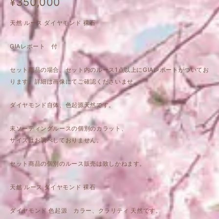
¥350,000
天然 ルース ダイヤモンド 裸石
GIAレポート 付
セット商品の場合、セット内のルース1点以上にGIAレポートがついてお
ります。詳細は画像にてご確認くださいませ。
ダイヤモンド自体、色起源天然です。
未ソーティングルースの個別のカラット、
サイズはお調べしておりません。
セット商品の個別のルース販売は致しかねます。
天然 ルース ダイヤモンド 裸石
ダイヤモンド 色起源 カラー、クラリティ 天然です。