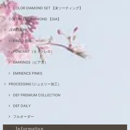
COLOR DIAMOND SET 【未ソーティング】
COLORLESS DIAMOND 【GIA】
JEWELRY
RING（指輪）
PENDANT（ネックレス）
EARRINGS（ピアス）
EMINENCE PINKS
PROCESSING (ジュエリー加工）
DEF PREMIUM COLLECTION
DEF DAILY
フルオーダー
Information