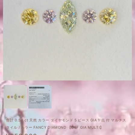
合計 0.54 ct 天然 カラー ダイヤモンド 5 ピース GIA 1 点 付 マルチス
タイル / カラー FANCY DIAMOND 【DEF GIA MULTI】