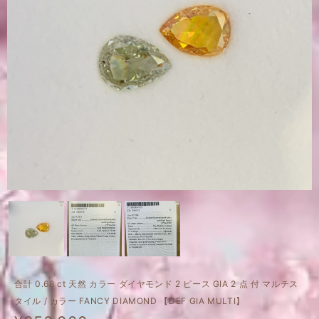
合計 0.68 ct 天然 カラー ダイヤモンド 2 ピース GIA 2 点 付 マルチス
タイル / カラー FANCY DIAMOND 【DEF GIA MULTI】