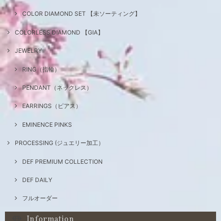
COLOR DIAMOND SET 【未ソーティング】
COLORLESS DIAMOND 【GIA】
JEWELRY
RING（指輪）
PENDANT（ネックレス）
EARRINGS（ピアス）
EMINENCE PINKS
PROCESSING (ジュエリー加工）
DEF PREMIUM COLLECTION
DEF DAILY
フルオーダー
Information