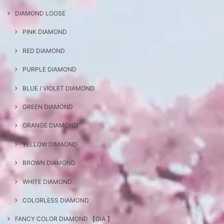
DIAMOND LOOSE
PINK DIAMOND
RED DIAMOND
PURPLE DIAMOND
BLUE / VIOLET DIAMOND
GREEN DIAMOND
ORANGE DIAMOND
YELLOW DIMAOND
BROWN DIAMOND
WHITE DIAMOND
COLORLESS DIAMOND
FANCY COLOR DIAMOND 【GIA 】