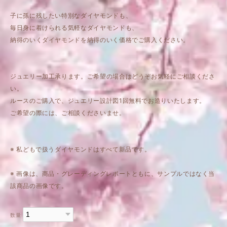
子に孫に残したい特別なダイヤモンドも、
毎日身に着けられる気軽なダイヤモンドも、
納得のいくダイヤモンドを納得のいく価格でご購入ください。
ジュエリー加工承ります。ご希望の場合はどうぞお気軽にご相談くださ
い。
ルースのご購入で、ジュエリー設計図1回無料でお造りいたします。
ご希望の際には、ご相談くださいませ。
※ 私どもで扱うダイヤモンドはすべて新品です。
※ 画像は、商品・グレーディングレポートともに、サンプルではなく当
該商品の画像です。
数量