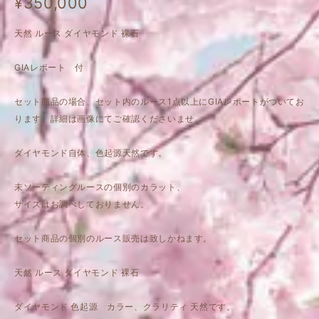
¥350,000
天然 ルース ダイヤモンド 裸石
GIAレポート 付
セット商品の場合、セット内のルース1点以上にGIAレポートがついてお
ります。詳細は画像にてご確認くださいませ。
ダイヤモンド自体、色起源天然です。
未ソーティングルースの個別のカラット、
サイズはお調べしておりません。
セット商品の個別のルース販売は致しかねます。
天然 ルース ダイヤモンド 裸石
ダイヤモンド 色起源 カラー、クラリティ 天然です。