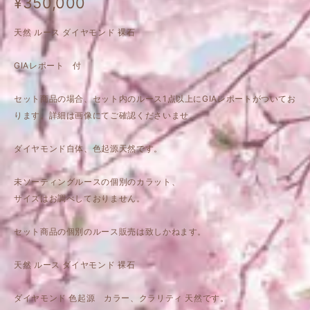
¥350,000
天然 ルース ダイヤモンド 裸石
GIAレポート 付
セット商品の場合、セット内のルース1点以上にGIAレポートがついてお
ります。詳細は画像にてご確認くださいませ。
ダイヤモンド自体、色起源天然です。
未ソーティングルースの個別のカラット、
サイズはお調べしておりません。
セット商品の個別のルース販売は致しかねます。
天然 ルース ダイヤモンド 裸石
ダイヤモンド 色起源 カラー、クラリティ 天然です。