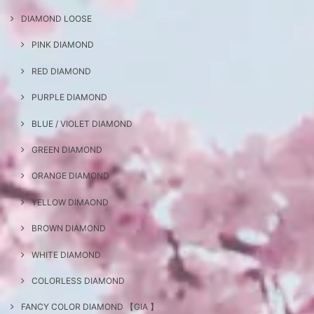
DIAMOND LOOSE
PINK DIAMOND
RED DIAMOND
PURPLE DIAMOND
BLUE / VIOLET DIAMOND
GREEN DIAMOND
ORANGE DIAMOND
YELLOW DIMAOND
BROWN DIAMOND
WHITE DIAMOND
COLORLESS DIAMOND
FANCY COLOR DIAMOND 【GIA 】