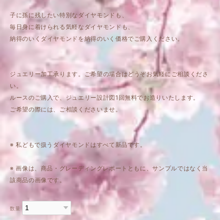
子に孫に残したい特別なダイヤモンドも、
毎日身に着けられる気軽なダイヤモンドも、
納得のいくダイヤモンドを納得のいく価格でご購入ください。
ジュエリー加工承ります。ご希望の場合はどうぞお気軽にご相談くださ
い。
ルースのご購入で、ジュエリー設計図1回無料でお造りいたします。
ご希望の際には、ご相談くださいませ。
※ 私どもで扱うダイヤモンドはすべて新品です。
※ 画像は、商品・グレーディングレポートともに、サンプルではなく当
該商品の画像です。
数量