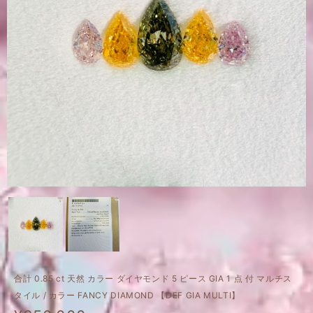
合計 0.85 ct 天然 カラー ダイヤモンド 5 ピース GIA 1 点 付 マルチス
タイル / カラー FANCY DIAMOND 【DEF GIA MULTI】