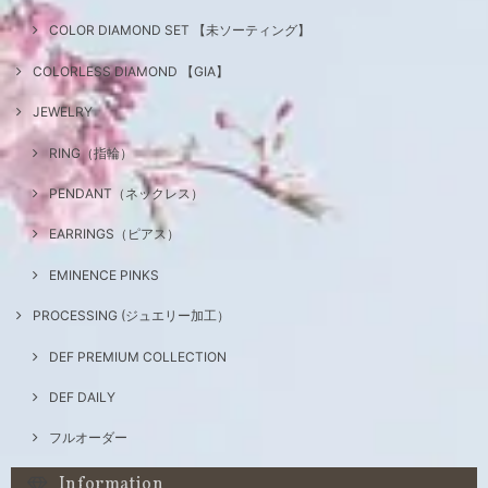
COLOR DIAMOND SET 【未ソーティング】
COLORLESS DIAMOND 【GIA】
JEWELRY
RING（指輪）
PENDANT（ネックレス）
EARRINGS（ピアス）
EMINENCE PINKS
PROCESSING (ジュエリー加工）
DEF PREMIUM COLLECTION
DEF DAILY
フルオーダー
Information